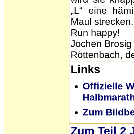
„L“ eine häm
Maul strecken.
Run happy!
Jochen Brosi
Röttenbach, d
Links
Offizielle 
Halbmarat
Zum Bildber
Zum Teil 2 