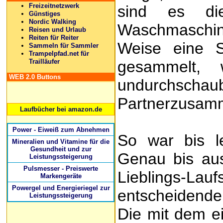
Freizeitnetzwerk
sind es di
Günstiges
Nordic Walking
Waschmaschine
Reisen und Urlaub
Reiten für Reiter
Weise eine S
Sammeln für Sammler
Trampelpfad.net für
Trailläufer
gesammelt,
WEB 2.0 Buttons
undurch
Partnerzusam
Laufbücher bei amazon.de
Power - Eiweiß zum Abnehmen
So war bis l
Mineralien und Vitamine für die
Gesundheit und zur
Genau bis aus
Leistungssteigerung
Pulsmesser - Preiswerte
Lieblings
Markengeräte
Powergel und Energieriegel zur
entscheidenden
Leistungssteigerung
Die mit dem ei