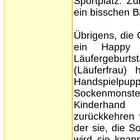
Sportplatz. 
ein bisschen Ba
Übrigens, die 
ein Happy
Läufergeburts
(Läuferfrau)
Handspiel
Sockenmonste
Kinderhan
zurückkehren
der sie, die So
wird sie knap