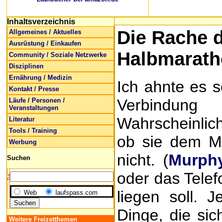
Inhaltsverzeichnis
Die Rache d
Allgemeines / Aktuelles
Ausrüstung / Einkaufen
Halbmarath
Community / Soziale Netzwerke
Disziplinen
Ernährung / Medizin
Ich ahnte es s
Kontakt / Presse
Verbindung
Läufe / Personen /
Veranstaltungen
Wahrscheinlich
Literatur
Tools / Training
ob sie dem Me
Werbung
nicht. (
Murph
Suchen
oder das Telef
liegen soll. 
Web
laufspass.com
Dinge, die sic
Weitere Freizetthemen