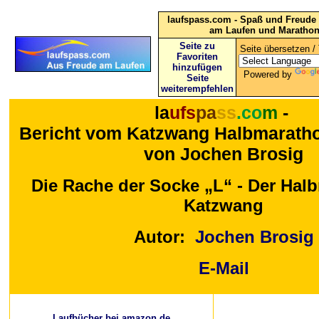
laufspass.com - Spaß und Freude 
am Laufen und Maratho
Seite zu
Seite übersetzen / 
Favoriten
hinzufügen
Powered by
Seite
weiterempfehlen
la
ufs
pa
ss
.co
m
-
Bericht vom Katzwang Halbmaratho
von Jochen Brosig
Die Rache der Socke „L“ - Der Hal
Katzwang
Autor:
Jochen Brosig
E-Mail
Laufbücher bei amazon.de