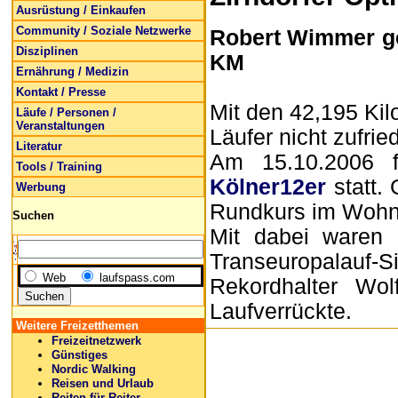
Ausrüstung / Einkaufen
Community / Soziale Netzwerke
Robert Wimmer ge
Disziplinen
KM
Ernährung / Medizin
Kontakt / Presse
Mit den 42,195 Kil
Läufe / Personen /
Veranstaltungen
Läufer nicht zufrie
Literatur
Am 15.10.2006 
Tools / Training
Kölner12er
statt.
Werbung
Rundkurs im Wohn
Suchen
Mit dabei waren 
Transeuropalauf
Web
laufspass.com
Rekordhalter Wo
Laufverrückte.
Weitere Freizetthemen
Freizeitnetzwerk
Günstiges
Nordic Walking
Reisen und Urlaub
Reiten für Reiter