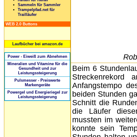
Sammeln für Sammler
Trampelpfad.net für
Trailläufer
WEB 2.0 Buttons
Laufbücher bei amazon.de
Rob
Power - Eiweiß zum Abnehmen
Mineralien und Vitamine für die
Beim 6 Stundenlau
Gesundheit und zur
Leistungssteigerung
Streckenrekord 
Pulsmesser - Preiswerte
Anfangstempo des
Markengeräte
Powergel und Energieriegel zur
beiden Stunden ga
Leistungssteigerung
Schnitt die Runde
die Läufer dies
mussten im weiter
konnte sein Temp
Stunden halten u