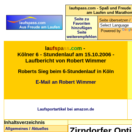
laufspass.com - Spaß und Freude 
am Laufen und Maratho
Seite zu
Seite übersetzen / 
Favoriten
hinzufügen
Powered by
Seite
weiterempfehlen
la
ufs
pa
ss
.co
m
-
Kölner 6 - Stundenlauf am 15.10.2006 -
Laufbericht von Robert Wimmer
Roberts Sieg beim 6-Stundenlauf in Köln
E-Mail an Robert Wimmer
Laufsportartikel bei amazon.de
Inhaltsverzeichnis
Zirndorfer Opti
Allgemeines / Aktuelles