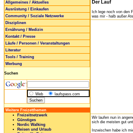
Der Lauf
Allgemeines / Aktuelles
Ausrüstung / Einkaufen
Ich lege noch von den F
Community / Soziale Netzwerke
was mir - halb außer At
Disziplinen
Ernährung / Medizin
Kontakt / Presse
Läufe / Personen / Veranstaltungen
Literatur
Tools / Training
Werbung
Suchen
Web
laufspass.com
Weitere Freizetthemen
Freizeitnetzwerk
Wir laufen nun in ange
Günstiges
sich die meisten gut un
Nordic Walking
Reisen und Urlaub
Inzwischen habe ich mic