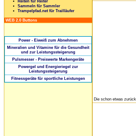
Reiten für Reiter
Sammeln für Sammler
Trampelpfad.net für Trailläufer
WEB 2.0 Buttons
Power - Eiweiß zum Abnehmen
Mineralien und Vitamine für die Gesundheit
und zur Leistungssteigerung
Pulsmesser - Preiswerte Markengeräte
Powergel und Energieriegel zur
Leistungssteigerung
Fitnessgeräte für sportliche Leistungen
Die schon etwas zurückl