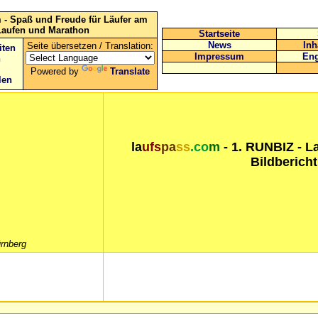
 - Spaß und Freude für Läufer am
Laufen und Marathon
Startseite
News
Inh
Seite übersetzen / Translation:
iten
Impressum
Eng
n
Powered by
Translate
len
la
ufs
pa
ss
.co
m
- 1. RUNBIZ - L
Bildberich
rnberg