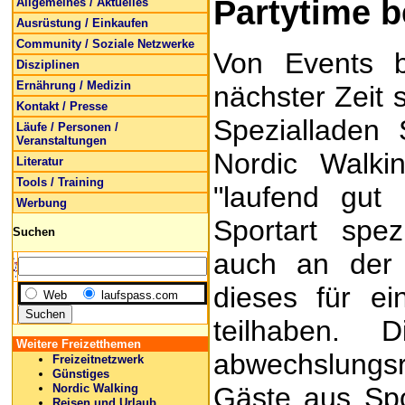
Partytime b
Allgemeines / Aktuelles
Ausrüstung / Einkaufen
Community / Soziale Netzwerke
Von Events 
Disziplinen
Ernährung / Medizin
nächster Zeit 
Kontakt / Presse
Spezialladen
Läufe / Personen /
Veranstaltungen
Nordic Walki
Literatur
Tools / Training
"laufend gut 
Werbung
Sportart spez
Suchen
auch an der 
dieses für e
Web
laufspass.com
teilhaben.
Weitere Freizetthemen
abwechslungsr
Freizeitnetzwerk
Günstiges
Nordic Walking
Gäste aus Spo
Reisen und Urlaub