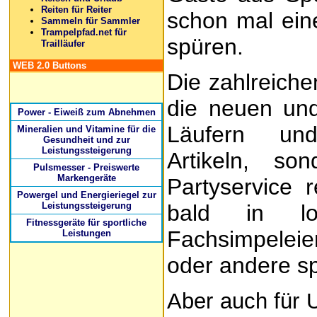
Reiten für Reiter
schon mal ein
Sammeln für Sammler
Trampelpfad.net für
spüren.
Trailläufer
WEB 2.0 Buttons
Die zahlreiche
die neuen un
Power - Eiweiß zum Abnehmen
Läufern und
Mineralien und Vitamine für die
Gesundheit und zur
Leistungssteigerung
Artikeln, s
Pulsmesser - Preiswerte
Markengeräte
Partyservice r
Powergel und Energieriegel zur
Leistungssteigerung
bald in loc
Fitnessgeräte für sportliche
Fachsimpelei
Leistungen
oder andere s
Aber auch für 