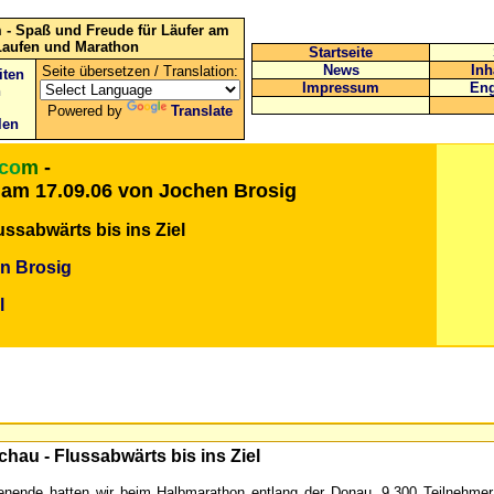
 - Spaß und Freude für Läufer am
Laufen und Marathon
Startseite
News
Inh
Seite übersetzen / Translation:
iten
Impressum
Eng
n
Powered by
Translate
len
.co
m
-
am 17.09.06 von Jochen Brosig
ussabwärts bis ins Ziel
n Brosig
l
chau - Flussabwärts bis ins Ziel
nende hatten wir beim Halbmarathon entlang der Donau. 9.300 Teilnehmer