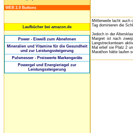
WEB 2.0 Buttons
Mittlerweile lacht auc
Tag dominieren die Schl
Laufbücher bei amazon.de
Jedoch in der Alterskla
Margret ist nach zweij
Power - Eiweiß zum Abnehmen
Langstreckenteam aktiv
Mineralien und Vitamine für die Gesundheit
Mal erlief sie Platz 2 
und zur Leistungssteigerung
Marathon hätte laufen s
Pulsmesser - Preiswerte Markengeräte
Powergel und Energieriegel zur
Leistungssteigerung