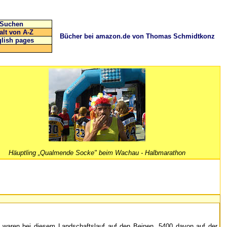
Suchen
alt von A-Z
Bücher bei amazon.de von Thomas Schmidtkonz
lish pages
Häuptling „Qualmende Socke" beim Wachau - Halbmarathon
 waren bei diesem Landschaftslauf auf den Beinen. 5400 davon auf der