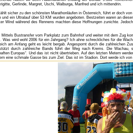
igitte, Gerlinde, Margret, Uschi, Walburga, Manfred und ich mittendrin.
hlt sicher zu den schönsten Marathonläufen in Österreich, führt er doch vo
 und ein Ultralauf über 53 KM wurden angeboten. Bestzeiten waren an die
ker Wind während des Rennens machten diese Hoffnungen zunichte. Jedoch 
t. Mittels Bustransfer vom Parkplatz zum Bahnhof und weiter mit dem Zug kom
s. Was wird wohl 2006 für ein Jahrgang? Ich ahne schreckliches für die Wach
leich am Anfang geht es leicht bergab. Angespornt durch die zahlreichen Zus
stützt durch zahlreiche Bands führt der Weg nach Krems. Die Wachau, sch
ften Europas“. Und das ist nicht übertrieben. Auf den letzten Metern werden
tern eine schmale Gasse bis zum Ziel. Das ist im Stadion. Dort werde ich v