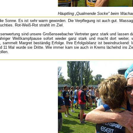
Häuptling „Qualmende Socke" beim Wachau
h die Sonne. Es ist sehr warm geworden. Die Verpflegung ist auch gut. Mass
uchties. Rot-Weiß-Rot strahlt im Ziel.
ssenwertung sind unsere Großenseebacher Vertreter ganz stark und lassen dabei
ähriger Wettkampfpause sofort wieder ganz stark und macht dort weiter, 
, sammelt Margret beständig Erfolge. Ihre Erfolgsbilanz ist beeindruckend
und 11 Mal wurde sie Dritte. Wie immer kam sie auch in Krems lächelnd ins 
ollen.