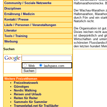
Community / Soziale Netzwerke
Halbmarathonstrecke. Br
Disziplinen
Der Wachau-Marathon zä
Ernährung / Medizin
Halbmarathon, Marathon
durch Fön und ein star
Kontakt / Presse
Natürlich nicht.
Läufe / Personen / Veranstaltungen
Die Organisation ist gu
Literatur
Dixies reichen nicht au
ist überpünktlich und g
Tools / Training
Wirtschaften und unter
Werbung
schönsten Flusslandscha
den letzten hundert Me
Suchen
Web
laufspass.com
Weitere Freizetthemen
Freizeitnetzwerk
Günstiges
Nordic Walking
Reisen und Urlaub
Reiten für Reiter
Sammeln für Sammler
Trampelpfad.net für Trailläufer