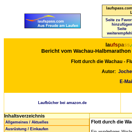
laufspass.com
Seite zu Favor
hinzufüge
Seite
weiterempfeh
la
ufs
pa
ss
Bericht vom Wachau-Halbmarathon
Flott durch die Wachau - Fl
Autor:
Joche
E-Mai
Laufbücher bei amazon.de
Inhaltsverzeichnis
Flott durch die Wa
Allgemeines / Aktuelles
Ausrüstung / Einkaufen
Ein wunderbares Woche