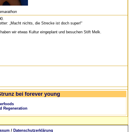
lbmarathon
00.
ter: „Macht nichts, die Strecke ist doch super!“
aben wir etwas Kultur eingeplant und besuchen Stift Melk.
Strunz bei forever young
erfoods
nd Regeneration
essum
/
Datenschutzerklärung