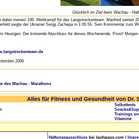
Glücklich im Ziel beim Wachau - Ha
ch dabei meinen 100. Wettkampf für das Langstreckenteam. Manfred seinen 2
erfeld siegte der Ukrainer Sergij Zachepa in 1:05:55. Sein Kommentar zum Wet
m Heurigen. Der krönende Abschluss für dieses Wochenende. Prost! Morgen h
.langstreckenteam.de
eptember 2006
ite des Wachau - Marathons
Alles für Fitness und Gesundheit von Dr. 
Selbsttests
n
Snacks&Sup
Trainings u
Vitamine
Haftungsausschluss
bei laufspass.com /
Impr