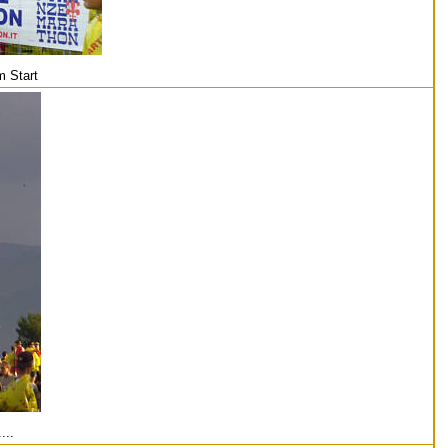
em Start
...