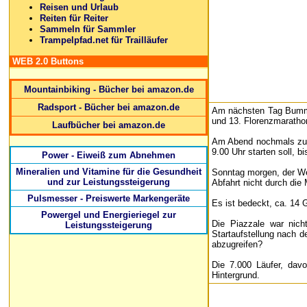
Reisen und Urlaub
Reiten für Reiter
Sammeln für Sammler
Trampelpfad.net für Trailläufer
WEB 2.0 Buttons
Mountainbiking - Bücher bei amazon.de
Radsport - Bücher bei amazon.de
Am nächsten Tag Bummel
und 13. Florenzmarathon)
Laufbücher bei amazon.de
Am Abend nochmals zum 
9.00 Uhr starten soll, b
Power - Eiweiß zum Abnehmen
Mineralien und Vitamine für die Gesundheit
Sonntag morgen, der Wec
und zur Leistungssteigerung
Abfahrt nicht durch die
Pulsmesser - Preiswerte Markengeräte
Es ist bedeckt, ca. 14 
Powergel und Energieriegel zur
Die Piazzale war nich
Leistungssteigerung
Startaufstellung nach d
abzugreifen?
Die 7.000 Läufer, dav
Hintergrund.