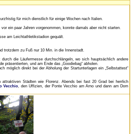
zfristig für mich dienstlich für einige Wochen nach Italien.
al vor ein paar Jahren vorgenommen, konnte damals aber nicht starten.
se am Leichtathletikstadion gequält.
 trotzdem zu Fuß nur 10 Min. in die Innenstadt.
kt durch die Läufermesse durchschlängeln, wo sich hauptsächlich andere
nde präsentierten, und am Ende das „Goodiebag“ abholen.
 möglich direkt bei der Abholung der Startunterlagen ein „Selbstattest“
 attraktiven Städten wie Florenz. Abends bei fast 20 Grad bei herrlich
o Vecchio
, den Uffizien, der Ponte Vecchio am Arno und dann am Dom