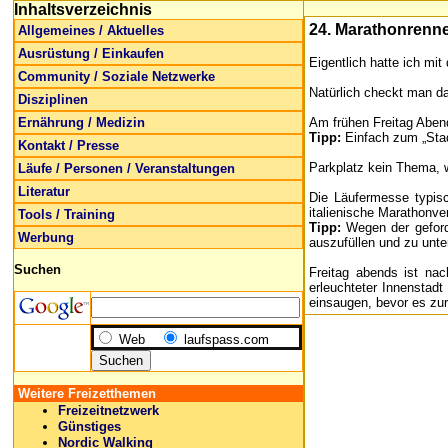
Inhaltsverzeichnis
24. Marathonrenn
Allgemeines / Aktuelles
Ausrüstung / Einkaufen
Eigentlich hatte ich mi
Community / Soziale Netzwerke
Natürlich checkt man da
Disziplinen
Ernährung / Medizin
Am frühen Freitag Abend
Tipp:
Einfach zum „Stad
Kontakt / Presse
Parkplatz kein Thema, 
Läufe / Personen / Veranstaltungen
Literatur
Die Läufermesse typisc
italienische Marathonve
Tools / Training
Tipp:
Wegen der geforde
Werbung
auszufüllen und zu unte
Suchen
Freitag abends ist nac
erleuchteter Innensta
einsaugen, bevor es z
Web
laufspass.com
Weitere Freizetthemen
Freizeitnetzwerk
Günstiges
Nordic Walking