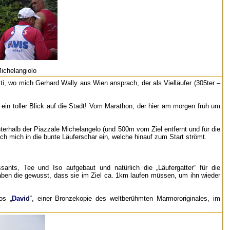
ichelangiolo
, wo mich Gerhard Wally aus Wien ansprach, der als Vielläufer (305ter –
n toller Blick auf die Stadt! Vom Marathon, der hier am morgen früh um
erhalb der Piazzale Michelangelo (und 500m vom Ziel entfernt und für die
ich mich in die bunte Läuferschar ein, welche hinauf zum Start strömt.
ants, Tee und Iso aufgebaut und natürlich die „Läufergatter“ für die
haben die gewusst, dass sie im Ziel ca. 1km laufen müssen, um ihn wieder
os „
David
“, einer Bronzekopie des weltberühmten Marmororiginales, im