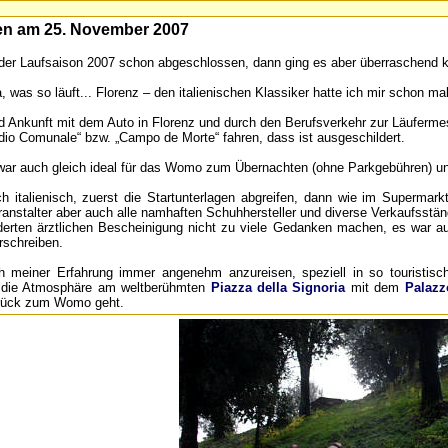
en am 25. November 2007
t der Laufsaison 2007 schon abgeschlossen, dann ging es aber überraschend kur
, was so läuft... Florenz – den italienischen Klassiker hatte ich mir schon m
 Ankunft mit dem Auto in Florenz und durch den Berufsverkehr zur Läufermes
io Comunale“ bzw. „Campo de Morte“ fahren, dass ist ausgeschildert.
war auch gleich ideal für das Womo zum Übernachten (ohne Parkgebühren) und
h italienisch, zuerst die Startunterlagen abgreifen, dann wie im Supermar
ranstalter aber auch alle namhaften Schuhhersteller und diverse Verkaufsstä
rten ärztlichen Bescheinigung nicht zu viele Gedanken machen, es war auch
rschreiben.
h meiner Erfahrung immer angenehm anzureisen, speziell in so touristisch
dt die Atmosphäre am weltberühmten
Piazza della Signoria
mit dem
Palazz
urück zum Womo geht.