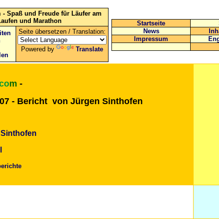
 - Spaß und Freude für Läufer am
Laufen und Marathon
Startseite
News
Inh
Seite übersetzen / Translation:
iten
Impressum
Eng
n
Powered by
Translate
len
.co
m
-
07
- Bericht von Jürgen Sinthofen
 Sinthofen
l
erichte