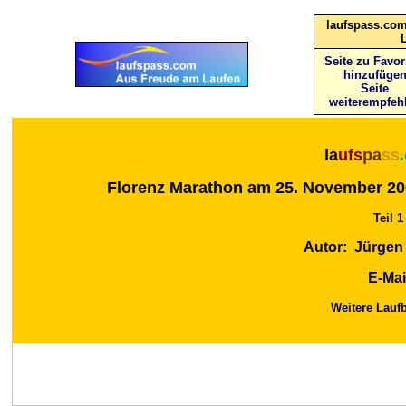
laufspass.com
Seite zu Favor
hinzufüge
Seite
weiterempfeh
la
ufs
pa
ss
Florenz Marathon am 25. November 20
Teil 1
Autor:
Jürgen
E-Mai
Weitere Laufb