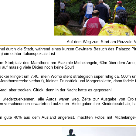
Auf dem Weg zum Start am Piazzale M
 durch die Stadt, während eines kurzen Gewitters Besuch des Palazzo Pitti
 ein echter Italienspezialist ist.
Startplatz des Marathons am Piazzale Michelangelo, 60m über dem Arno, ei
is auf massig viele Dixies noch keine Spur!
ker klingelt um 7.40, mein Womo steht strategisch super ruhig ca. 500m unt
 Marathonstrecke verbaut), kleines Frühstück und Morgentoilette, dann fädele 
Grad, aber trocken. Glück, denn in der Nacht hatte es gegossen!
t wiederzuerkennen, alle Autos waren weg, Zelte zur Ausgabe von Croiss
en verschiedenen erwarteten Laufzeiten. Viele gaben ihre Kleiderbeutel ab, 
on gute 40% aus dem Ausland angereist, machten Fotos mit Michelangel