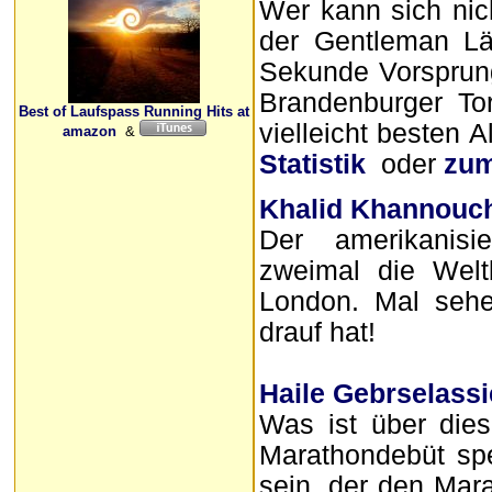
Wer kann sich nic
der Gentleman L
Sekunde Vorsprung 
Brandenburger To
Best of Laufspass Running Hits at
vielleicht besten A
amazon
&
Statistik
oder
zum
Khalid Khannouc
Der amerikanisi
zweimal die Welt
London. Mal sehe
drauf hat!
Haile Gebrselassi
Was ist über die
Marathondebüt spe
sein, der den Mara