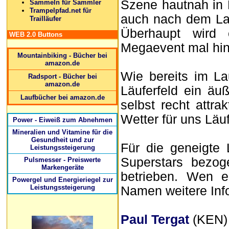
Szene hautnah in 
Sammeln für Sammler
Trampelpfad.net für
auch nach dem Lau
Trailläufer
Überhaupt wird 
WEB 2.0 Buttons
Megaevent mal hin
Mountainbiking - Bücher bei
amazon.de
Wie bereits im L
Radsport - Bücher bei
amazon.de
Läuferfeld ein äu
Laufbücher bei amazon.de
selbst recht attr
Wetter für uns Lä
Power - Eiweiß zum Abnehmen
Mineralien und Vitamine für die
Gesundheit und zur
Für die geneigte 
Leistungssteigerung
Superstars bezog
Pulsmesser - Preiswerte
Markengeräte
betrieben. Wen e
Powergel und Energieriegel zur
Leistungssteigerung
Namen weitere Inf
Paul Tergat
(KEN) 