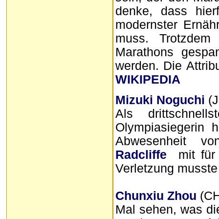
denke, dass hier
modernster Ernäh
muss. Trotzdem
Marathons gespan
werden. Die Attrib
WIKIPEDIA
Mizuki Noguchi
(J
Als drittschnel
Olympiasiegerin h
Abwesenheit vo
Radcliffe
mit für 
Verletzung musste 
Chunxiu Zhou
(CH
Mal sehen, was die