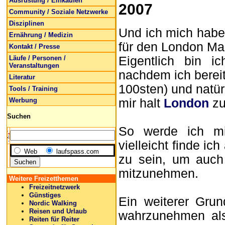
Ausrüstung / Einkaufen
2007
Community / Soziale Netzwerke
Disziplinen
Und ich mich habe
Ernährung / Medizin
für den London Ma
Kontakt / Presse
Läufe / Personen /
Eigentlich bin i
Veranstaltungen
nachdem ich berei
Literatur
100sten) und natürl
Tools / Training
Werbung
mir halt
London
zu
Suchen
So werde ich mi
vielleicht finde ic
Web
laufspass.com
zu sein, um auch
mitzunehmen.
Weitere Freizetthemen
Freizeitnetzwerk
Günstiges
Ein weiterer Gru
Nordic Walking
Reisen und Urlaub
wahrzunehmen als 
Reiten für Reiter