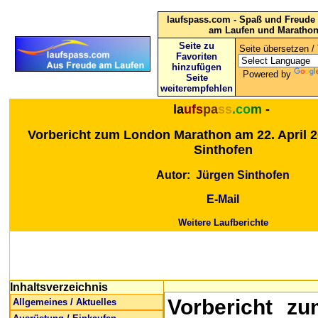
laufspass.com - Spaß und Freude 
am Laufen und Maratho
Seite zu
Seite übersetzen / 
Favoriten
hinzufügen
Powered by
Seite
weiterempfehlen
la
ufs
pa
ss
.co
m
-
Vorbericht zum London Marathon am 22. April 
Sinthofen
Autor:
Jürgen Sinthofen
E-Mail
Weitere Laufberichte
Inhaltsverzeichnis
Vorbericht z
Allgemeines / Aktuelles