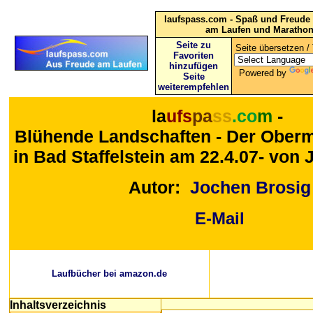
laufspass.com - Spaß und Freude 
am Laufen und Maratho
Seite zu
Seite übersetzen / 
Favoriten
hinzufügen
Powered by
Seite
weiterempfehlen
la
ufs
pa
ss
.co
m
-
Blühende Landschaften - Der Ober
in Bad Staffelstein
am 22.4.07- von 
Autor:
Jochen Brosig
E-Mail
Laufbücher bei amazon.de
Inhaltsverzeichnis