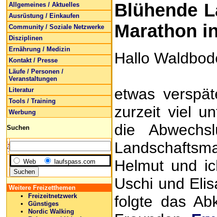
Blühende L
Allgemeines / Aktuelles
Ausrüstung / Einkaufen
Marathon in
Community / Soziale Netzwerke
Disziplinen
Ernährung / Medizin
Hallo Waldbode
Kontakt / Presse
Läufe / Personen /
Veranstaltungen
etwas verspät
Literatur
Tools / Training
zurzeit viel u
Werbung
die Abwechs
Suchen
Landschaftsma
Helmut und ic
Web
laufspass.com
Uschi und Eli
Weitere Freizetthemen
Freizeitnetzwerk
folgte das Ab
Günstiges
Nordic Walking