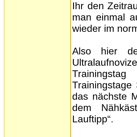
Ihr den Zeitra
man einmal au
wieder im nor
Also hier de
Ultralaufno
Trainingsta
Trainingstage
das nächste M
dem Nähkästc
Lauftipp“.