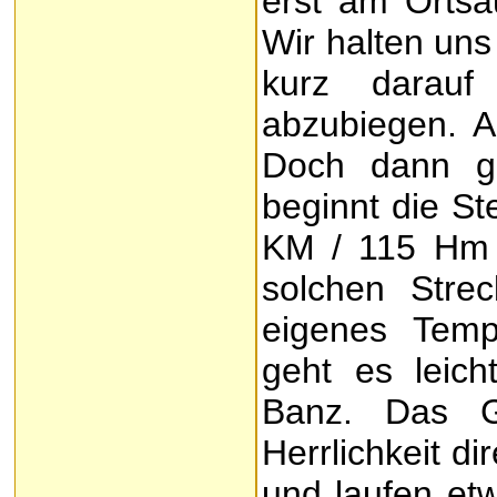
erst am Ortsau
Wir halten un
kurz darauf
abzubiegen. A
Doch dann ge
beginnt die St
KM / 115 Hm a
solchen Strec
eigenes Temp
geht es leich
Banz. Das G
Herrlichkeit di
und laufen et