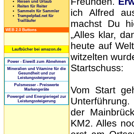
Freunden.
Erw
Reisen und Urlaub
Reiten für Reiter
ich Alfred a
Sammeln für Sammler
Trampelpfad.net für
Trailläufer
machst Du hie
WEB 2.0 Buttons
„Alles klar, d
heute auf Wel
Laufbücher bei amazon.de
witzelten wurd
Power - Eiweiß zum Abnehmen
Startschuss:
Mineralien und Vitamine für die
Gesundheit und zur
Leistungssteigerung
Pulsmesser - Preiswerte
Vom Start ge
Markengeräte
Powergel und Energieriegel zur
Unterführung. 
Leistungssteigerung
der Mainbrück
KM2. Alles noc