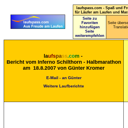
laufspass.com - Spaß und F
für Läufer am Laufen und Mar
Seite zu
Favoriten
Seite überse
hinzufügen
Translati
Seite
weiterempfehlen
la
ufs
pa
ss
.co
m
-
Bericht vom
Inferno Schilthorn - Halbmarathon
am 18.8.2007 von Günter Kromer
E-Mail - an Günter
Weitere Laufberichte