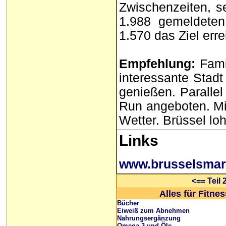
Zwischenzeiten, se
1.988 gemeldeten
1.570 das Ziel erre
Empfehlung:
Famil
interessante Stadt
genießen. Paralle
Run angeboten. Mit
Wetter. Brüssel loh
Links
www.brusselsmar
<== Teil 
Alles für Fitne
Bücher
Eiweiß zum Abnehmen
Nahrungsergänzung
Omega 3 und Öle