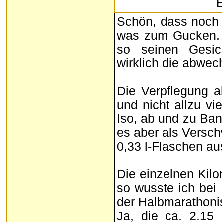
E
Schön, dass noch v
was zum Gucken. 
so seinen Gesic
wirklich die abwec
Die Verpflegung a
und nicht allzu vi
Iso, ab und zu Ba
es aber als Versc
0,33 l-Flaschen a
Die einzelnen Kilo
so wusste ich bei 
der Halbmarathonis
Ja, die ca. 2.15