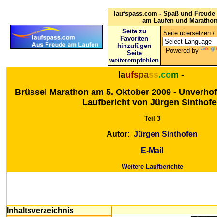
laufspass.com - Spaß und Freude 
am Laufen und Maratho
Seite zu
Seite übersetzen / 
Favoriten
hinzufügen
Powered by
Seite
weiterempfehlen
la
ufs
pa
ss
.co
m
-
Brüssel Marathon am 5. Oktober 2009
-
Unverhof
Laufbericht von Jürgen Sinthof
Teil 3
Autor:
Jürgen Sinthofen
E-Mail
Weitere Laufberichte
Inhaltsverzeichnis