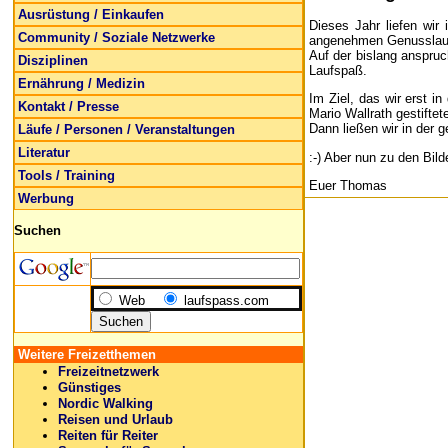
Ausrüstung / Einkaufen
Dieses Jahr liefen wi
Community / Soziale Netzwerke
angenehmen Genusslauf
Auf der bislang anspru
Disziplinen
Laufspaß.
Ernährung / Medizin
Im Ziel, das wir erst i
Kontakt / Presse
Mario Wallrath gestiftet
Dann ließen wir in der 
Läufe / Personen / Veranstaltungen
Literatur
:-) Aber nun zu den Bilde
Tools / Training
Euer Thomas
Werbung
Suchen
Web
laufspass.com
Weitere Freizetthemen
Freizeitnetzwerk
Günstiges
Nordic Walking
Reisen und Urlaub
Reiten für Reiter