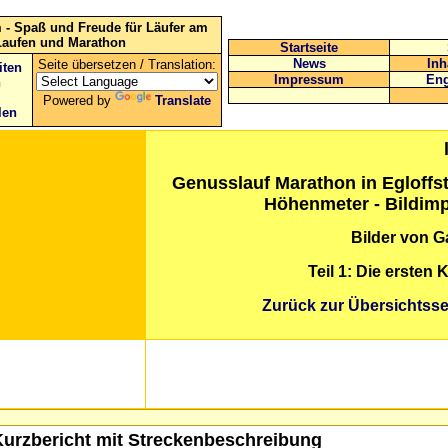
 - Spaß und Freude für Läufer am
Laufen und Marathon
Startseite
News
Inh
Seite übersetzen / Translation:
iten
Impressum
Eng
n
Powered by
Translate
len
Genusslauf Marathon in Egloffs
Höhenmeter - Bildim
Bilder von 
Teil 1: Die ersten
Zurück zur Übersichtsse
urzbericht mit Streckenbeschreibung