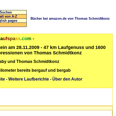
Suchen
alt von A-Z
Bücher bei amazon.de von Thomas Schmidtkonz
lish pages
la
ufs
pa
ss
.co
m
-
tein am 28.11.2009
- 47 km Laufgenuss und 1600
pressionen von Thomas Schmidtkonz
Gaby und Thomas Schmidtkonz
 Kilometer bereits bergauf und bergab
ite
-
Weitere Laufberichte
-
Über den Autor