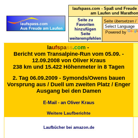
laufspass.com - Spaß und Freude 
am Laufen und Maratho
Seite zu
Seite übersetzen / 
Favoriten
hinzufügen
Powered by
Seite
weiterempfehlen
la
ufs
pa
ss
.co
m
-
Bericht vom
Transalpine-Run vom 05.09. -
12.09.2008 von Oliver Kraus
238 km und 15.422 Höhenmeter in 8 Tagen
2. Tag 06.09.2009 - Symonds/Owens bauen
Vorsprung aus / Duell um zweiten Platz / Enger
Ausgang bei den Damen
E-Mail - an Oliver Kraus
Weitere Laufberichte
Laufbücher bei amazon.de