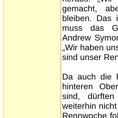
gemacht, abe
bleiben. Das 
muss das Ge
Andrew Symon
„Wir haben uns
sind unser Ren
Da auch die 
hinteren Obe
sind, dürfte
weiterhin nich
Rennwoche fo