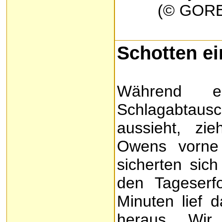
(© GORE
Schotten ei
Während 
Schlagabtaus
aussieht, z
Owens vorne 
sicherten sich
den Tageserf
Minuten lief
heraus. „Wir