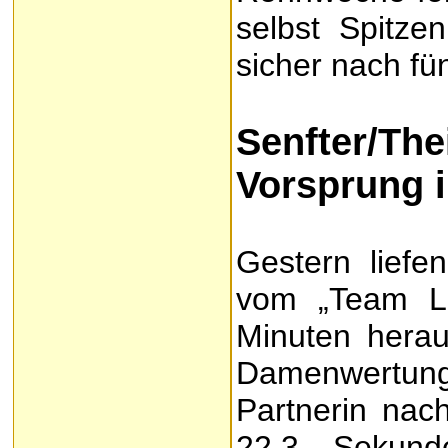
selbst Spitze
sicher nach fü
Senfter/
Vorsprung i
Gestern liefe
vom „Team La
Minuten herau
Damenwertung
Partnerin nac
22.3 Sekund