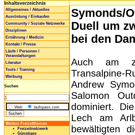
Inhaltsverzeichnis
Symonds/Ow
Allgemeines / Aktuelles
Ausrüstung / Einkaufen
Duell um zw
Community / Soziale Netzwerke
Disziplinen
bei den Da
Ernährung / Medizin
Kontakt / Presse
Läufe / Personen /
Veranstaltungen
Auch am z
Literatur
Tools / Training
Transalpine
Werbung
Andrew Symo
Suchen
Salomon Out
dominiert. D
Web
laufspass.com
Lech am Arl
Weitere Freizetthemen
bewältigten d
Freizeitnetzwerk
Günstiges