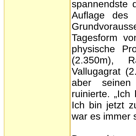
spannendste d
Auflage des 
Grundvorau
Tagesform von
physische Pr
(2.350m), R
Vallugagrat (
aber seinen
ruinierte. „Ich
Ich bin jetzt 
war es immer so