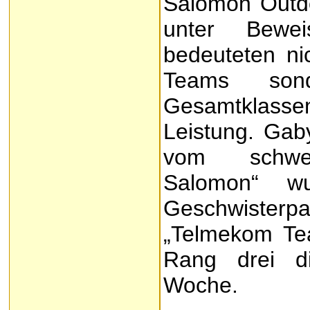
Salomon Outdo
unter Bewei
bedeuteten ni
Teams son
Gesamtklasse
Leistung. Gab
vom schweiz
Salomon“ wu
Geschwisterpa
„Telmekom Team
Rang drei di
Woche.