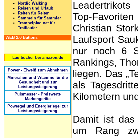
Leadertrikots
Nordic Walking
Reisen und Urlaub
Reiten für Reiter
Top-Favoriten
Sammeln für Sammler
Trampelpfad.net für
Christian Sto
Trailläufer
Laufsport Sauk
WEB 2.0 Buttons
nur noch 6 S
Laufbücher bei amazon.de
Rankings, Tho
Power - Eiweiß zum Abnehmen
liegen. Das „T
Mineralien und Vitamine für die
als Tagesdritt
Gesundheit und zur
Leistungssteigerung
Kilometern un
Pulsmesser - Preiswerte
Markengeräte
Powergel und Energieriegel zur
Leistungssteigerung
Damit ist das
um Rang zwe