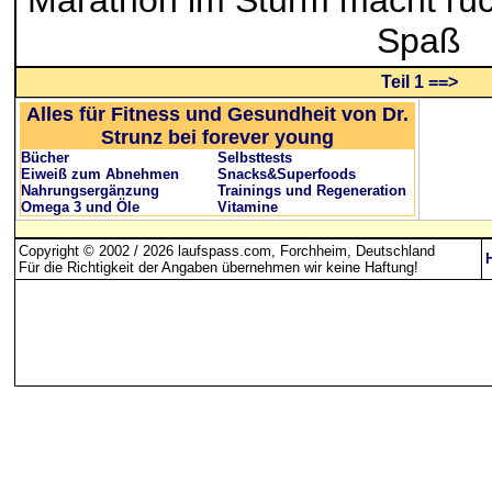
Marathon im Sturm macht rüc
Spaß
Teil 1 ==>
Alles für Fitness und Gesundheit von Dr.
Strunz bei forever young
Bücher
Selbsttests
Eiweiß zum Abnehmen
Snacks&Superfoods
Nahrungsergänzung
Trainings und Regeneration
Omega 3 und Öle
Vitamine
Copyright © 2002 / 2026 laufspass.com, Forchheim, Deutschland
Für die Richtigkeit der Angaben übernehmen wir keine Haftung
!