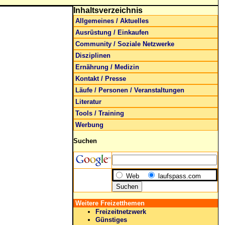
Inhaltsverzeichnis
Allgemeines / Aktuelles
Ausrüstung / Einkaufen
Community / Soziale Netzwerke
Disziplinen
Ernährung / Medizin
Kontakt / Presse
Läufe / Personen / Veranstaltungen
Literatur
Tools / Training
Werbung
Suchen
Web
laufspass.com
Weitere Freizetthemen
Freizeitnetzwerk
Günstiges