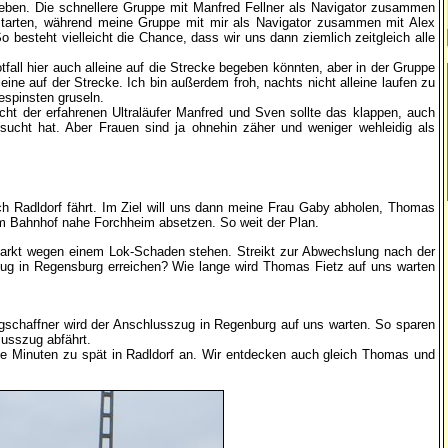
eben. Die schnellere Gruppe mit Manfred Fellner als Navigator zusammen
starten, während meine Gruppe mit mir als Navigator zusammen mit Alex
besteht vielleicht die Chance, dass wir uns dann ziemlich zeitgleich alle
Notfall hier auch alleine auf die Strecke begeben könnten, aber in der Gruppe
eine auf der Strecke. Ich bin außerdem froh, nachts nicht alleine laufen zu
espinsten gruseln.
sicht der erfahrenen Ultraläufer Manfred und Sven sollte das klappen, auch
esucht hat. Aber Frauen sind ja ohnehin zäher und weniger wehleidig als
 Radldorf fährt. Im Ziel will uns dann meine Frau Gaby abholen, Thomas
em Bahnhof nahe Forchheim absetzen. So weit der Plan.
markt wegen einem Lok-Schaden stehen. Streikt zur Abwechslung nach der
zug in Regensburg erreichen? Wie lange wird Thomas Fietz auf uns warten
gschaffner wird der Anschlusszug in Regenburg auf uns warten. So sparen
usszug abfährt.
e Minuten zu spät in Radldorf an. Wir entdecken auch gleich Thomas und