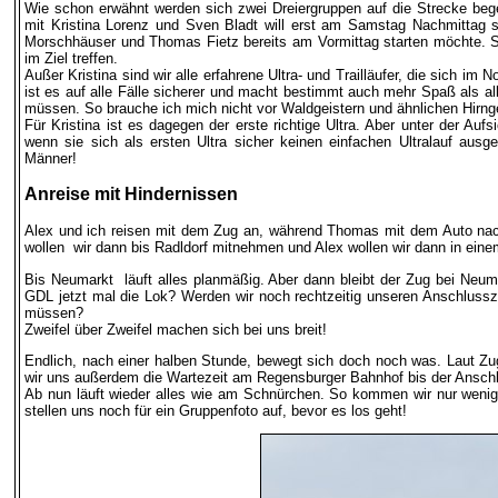
Wie schon erwähnt werden sich zwei Dreiergruppen auf die Strecke beg
mit Kristina Lorenz und Sven Bladt will erst am Samstag Nachmittag 
Morschhäuser und Thomas Fietz bereits am Vormittag starten möchte. So 
im Ziel treffen.
Außer Kristina sind wir alle erfahrene Ultra- und Trailläufer, die sich im 
ist es auf alle Fälle sicherer und macht bestimmt auch mehr Spaß als all
müssen. So brauche ich mich nicht vor Waldgeistern und ähnlichen Hirng
Für Kristina ist es dagegen der erste richtige Ultra. Aber unter der Auf
wenn sie sich als ersten Ultra sicher keinen einfachen Ultralauf ausg
Männer!
Anreise mit Hindernissen
Alex und ich reisen mit dem Zug an, während Thomas mit dem Auto nach
wollen wir dann bis Radldorf mitnehmen und Alex wollen wir dann in ein
Bis Neumarkt läuft alles planmäßig. Aber dann bleibt der Zug bei Neu
GDL jetzt mal die Lok? Werden wir noch rechtzeitig unseren Anschluss
müssen?
Zweifel über Zweifel machen sich bei uns breit!
Endlich, nach einer halben Stunde, bewegt sich doch noch was. Laut Zu
wir uns außerdem die Wartezeit am Regensburger Bahnhof bis der Anschl
Ab nun läuft wieder alles wie am Schnürchen. So kommen wir nur wenig
stellen uns noch für ein Gruppenfoto auf, bevor es los geht!