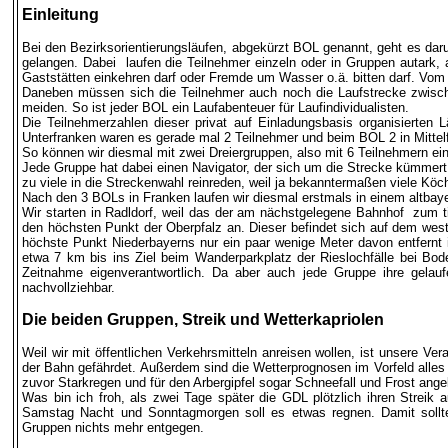
Einleitung
Bei den Bezirksorientierungsläufen, abgekürzt BOL genannt, geht es da
gelangen. Dabei laufen die Teilnehmer einzeln oder in Gruppen autark, a
Gaststätten einkehren darf oder Fremde um Wasser o.ä. bitten darf. Vom L
Daneben müssen sich die Teilnehmer auch noch die Laufstrecke zwisch
meiden. So ist jeder BOL ein Laufabenteuer für Laufindividualisten.
Die Teilnehmerzahlen dieser privat auf Einladungsbasis organisierten
Unterfranken waren es gerade mal 2 Teilnehmer und beim BOL 2 in Mittel
So können wir diesmal mit zwei Dreiergruppen, also mit 6 Teilnehmern e
Jede Gruppe hat dabei einen Navigator, der sich um die Strecke kümmert
zu viele in die Streckenwahl reinreden, weil ja bekanntermaßen viele Köc
Nach den 3 BOLs in Franken laufen wir diesmal erstmals in einem altbaye
Wir starten in Radldorf, weil das der am nächstgelegene Bahnhof zum tie
den höchsten Punkt der Oberpfalz an. Dieser befindet sich auf dem westl
höchste Punkt Niederbayerns nur ein paar wenige Meter davon entfernt 
etwa 7 km bis ins Ziel beim Wanderparkplatz der Rieslochfälle bei Bod
Zeitnahme eigenverantwortlich. Da aber auch jede Gruppe ihre gel
nachvollziehbar.
Die beiden Gruppen, Streik und Wetterkapriolen
Weil wir mit öffentlichen Verkehrsmitteln anreisen wollen, ist unsere V
der Bahn gefährdet. Außerdem sind die Wetterprognosen im Vorfeld alle
zuvor Starkregen und für den Arbergipfel sogar Schneefall und Frost ange
Was bin ich froh, als zwei Tage später die GDL plötzlich ihren Streik
Samstag Nacht und Sonntagmorgen soll es etwas regnen. Damit sollte
Gruppen nichts mehr entgegen.