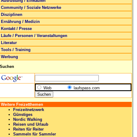
Ausrüstung / Einkaufen
Community / Soziale Netzwerke
Disziplinen
Ernährung / Medizin
Kontakt / Presse
Läufe / Personen / Veranstaltungen
Literatur
Tools / Training
Werbung
Suchen
Web
laufspass.com
Weitere Freizetthemen
Freizeitnetzwerk
Günstiges
Nordic Walking
Reisen und Urlaub
Reiten für Reiter
Sammeln für Sammler