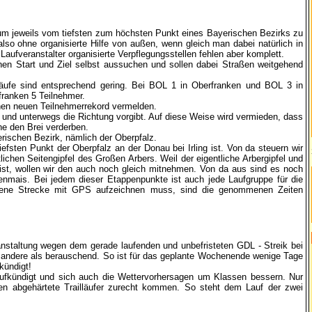
rum jeweils vom tiefsten zum höchsten Punkt eines Bayerischen Bezirks zu
lso ohne organisierte Hilfe von außen, wenn gleich man dabei natürlich in
aufveranstalter organisierte Verpflegungsstellen fehlen aber komplett.
en Start und Ziel selbst aussuchen und sollen dabei Straßen weitgehend
 Läufe sind entsprechend gering. Bei BOL 1 in Oberfranken und BOL 3 in
franken 5 Teilnehmer.
inen neuen Teilnehmerrekord vermelden.
 und unterwegs die Richtung vorgibt. Auf diese Weise wird vermieden, dass
he den Brei verderben.
rischen Bezirk, nämlich der Oberpfalz.
fsten Punkt der Oberpfalz an der Donau bei Irling ist. Von da steuern wir
ichen Seitengipfel des Großen Arbers. Weil der eigentliche Arbergipfel und
ist, wollen wir den auch noch gleich mitnehmen. Von da aus sind es noch
enmais. Bei jedem dieser Etappenpunkte ist auch jede Laufgruppe für die
aufene Strecke mit GPS aufzeichnen muss, sind die genommenen Zeiten
eranstaltung wegen dem gerade laufenden und unbefristeten GDL - Streik bei
s andere als berauschend. So ist für das geplante Wochenende wenige Tage
kündigt!
 aufkündigt und sich auch die Wettervorhersagen um Klassen bessern. Nur
n abgehärtete Trailläufer zurecht kommen. So steht dem Lauf der zwei