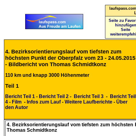
laufspass.com
Seite zu Favor
hinzufüge
Seite
weiterempfeh
4. Bezirksorientierungslauf vom tiefsten zum
höchsten Punkt der Oberpfalz vom 23 - 24.05.2015
- Bildbericht von Thomas Schmidtkonz
110 km und knapp 3000 Höhenmeter
Teil 1
Bericht Teil 1
-
Bericht Teil 2
-
Bericht Teil 3
-
Bericht Teil
4
-
Film
-
Infos zum Lauf
-
Weitere Laufberichte
-
Über
den Autor
4. Bezirksorientierungslauf vom tiefsten zum höchsten 
Thomas Schmidtkonz