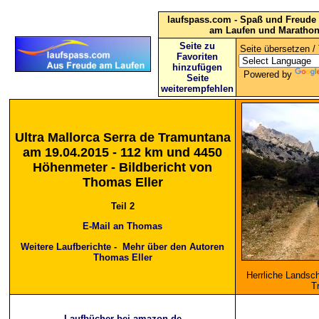
laufspass.com - Spaß und Freude 
am Laufen und Maratho
Seite zu
Seite übersetzen / 
Favoriten
hinzufügen
Powered by
Seite
weiterempfehlen
Ultra Mallorca Serra de Tramuntana
am 19.
04.
2015 - 112 km und 4450
Höhenmeter - Bildbericht von
Thomas Eller
Teil 2
E-Mail an Thomas
Weitere Laufberichte
-
Mehr über den Autoren
Thomas Eller
Herrliche Landsch
T
Laufbücher bei amazon.de