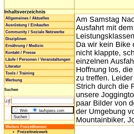
Inhaltsverzeichnis
Am Samstag Nach
Allgemeines / Aktuelles
Ausrüstung / Einkaufen
Ausfahrt mit de
Community / Soziale Netzwerke
Leistungsklassen
Disziplinen
Da wir kein Bike 
Ernährung / Medizin
nicht klappte, s
Kontakt / Presse
Läufe / Personen / Veranstaltungen
einzelnen Ausfah
Literatur
Hoffnung los, di
Tools / Training
zu treffen. Leide
Werbung
Strich durch die
Suchen
unsere Joggingtou
paar Bilder von 
der Umgebung von
Web
laufspass.com
Mountainbiker, J
Weitere Freizetthemen
Freizeitnetzwerk