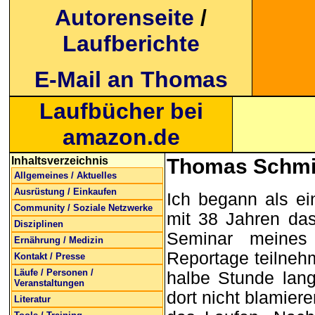
Autorenseite
/
Laufberichte
E-Mail an Thomas
Laufbücher bei
amazon.de
Inhaltsverzeichnis
Thomas Schmid
Allgemeines / Aktuelles
Ausrüstung / Einkaufen
Ich begann als ei
Community / Soziale Netzwerke
mit 38 Jahren das
Disziplinen
Seminar meine
Ernährung / Medizin
Reportage teilneh
Kontakt / Presse
Läufe / Personen /
halbe Stunde lang
Veranstaltungen
dort nicht blamier
Literatur