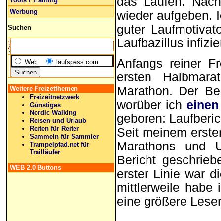
das Laufen. Nach
Tools / Training
Werbung
wieder aufgeben. I
guter Laufmotiva
Suchen
Laufbazillus infizier
Anfangs reiner Fr
Web
laufspass.com
ersten Halbmara
Marathon. Der Be
Weitere Freizetthemen
Freizeitnetzwerk
worüber ich
einen
Günstiges
Nordic Walking
geboren: Laufberic
Reisen und Urlaub
Reiten für Reiter
Seit meinem erste
Sammeln für Sammler
Marathons und U
Trampelpfad.net für
Trailläufer
Bericht geschrieb
WEB 2.0 Buttons
erster Linie war 
mittlerweile habe 
eine größere Lese