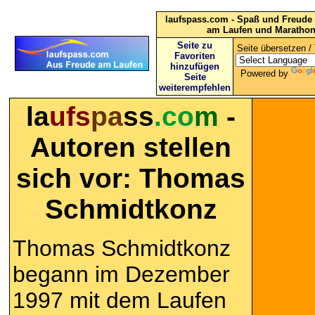
laufspass.com - Spaß und Freude 
am Laufen und Maratho
Seite zu
Seite übersetzen / 
Favoriten
hinzufügen
Powered by
Seite
weiterempfehlen
la
ufs
pa
ss
.co
m
-
Autoren stellen
sich vor:
Thomas
Schmidtkonz
Thomas Schmidtkonz
begann im Dezember
1997 mit dem Laufen