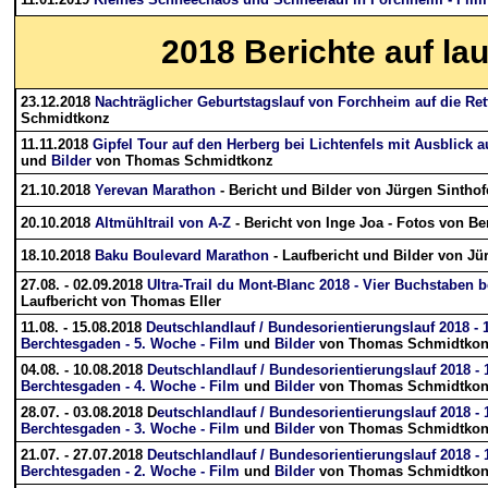
2018
Berichte auf la
23.12.2018
Nachträglicher Geburtstagslauf von Forchheim auf die Ret
Schmidtkonz
11.11.2018
Gipfel Tour auf den Herberg bei Lichtenfels mit Ausblick a
und
Bilder
von Thomas Schmidtkonz
21.10.2018
Yerevan Marathon
- Bericht und Bilder von Jürgen Sintho
20.10.2018
Altmühltrail von A-Z
- Bericht von Inge Joa - Fotos von B
18.10.2018
Baku Boulevard Marathon
- Laufbericht und Bilder von Jü
27.08. - 02.09.2018
Ultra-Trail du Mont-Blanc 2018 - Vier Buchstaben 
Laufbericht von Thomas Eller
11.08. - 15.08.2018
Deutschlandlauf / Bundesorientierungslauf 2018 - 
Berchtesgaden - 5. Woche - Film
und
Bilder
von Thomas Schmidtko
04.08. - 10.08.2018
Deutschlandlauf / Bundesorientierungslauf 2018 -
Berchtesgaden - 4. Woche - Film
und
Bilder
von Thomas Schmidtko
28.07. - 03.08.2018 D
eutschlandlauf / Bundesorientierungslauf 2018 -
Berchtesgaden - 3. Woche - Film
und
Bilder
von Thomas Schmidtko
21.07. - 27.07.2018
Deutschlandlauf / Bundesorientierungslauf 2018 -
Berchtesgaden - 2. Woche - Film
und
Bilder
von Thomas Schmidtko