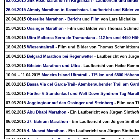
02.05.2015 Silk Road Marathon in Kirgisistan - Laufbericht und Bilde
26.04.2015 Almaty Marathon in Kasachstan- Laufbericht und Bilder v
26.04.2015
Oberelbe Marathon - Bericht
und
Film
von Lars Michalke
25.04.2015
Ossinger Marathon
- Film und Bilder von Thomas Schmid
19.04.2015
Ultra Mallorca Serra de Tramuntana - 112 km und 4450 Hö
18.04.2015
Wiesenttaltrail
- Film und Bilder von Thomas Schmidtkon
18.04.2015
Belgrad Marathon bei Regenwetter
- Laufbericht von Jürg
12.04.2015
Bilstein Marathon und Ultra
- Laufbericht von Heiko Ramm
10.04. - 11.04.2015
Madeira Island Ultratrail - 115 km und 6800 Höhen
28.03.2015
Bassa Via del Garda-Trail- Atemberaubender Trail am Ga
15.03.2015
Fürther 6-Stundenlauf und Welt-Down-Syndrom-Tag Mara
03.03.2015
Joggingtour auf den Ossinger und Steinberg
- Film von 
09.02.2015
Abu Dhabi Marathon
- Ein Laufbericht von Jürgen Sinthof
06.02.2015
37. Bahrain Marathon
- Ein Laufbericht von Jürgen Sintho
30.01.2015
4. Muscat Marathon
- Ein Laufbericht von Jürgen Sinthofe