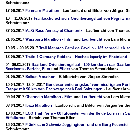
Schmidtkonz
17.06.2017
Fehmarn Marathon
- Laufbericht und Bilder von Jürgen S
10. - 11.06.2017
Fränkische Schweiz Orientierungslauf von Pegnitz n
Schmidtkonz
27.05.2017
MaXi Race Annecy et Chamonix
- Laufbericht von Thomas 
21.05.2017
Würzburg Marathon - Film
und
Laufbericht
von Lars Mich
19.05. - 20.05.2017
Trail Menorca Cami de Cavalls - 185 schrecklich 
13.05.2017
Trails 4 Germany Koblenz - Hochzeitsparty im Rheinland
-
04.-06.05.2017
Saarland Orientierungslauf - 100 km durch das Saarla
Saarlands - Bericht
,
Film
und
Bilder
von Thomas Schmidtkonz
01.05.2017
Belfast Marathon
- Bildbericht von Jürgen Sinthofen
10.04.2017- 12.04.2017
Bundesorientierungslauf vom niedrigsten Pun
Etappe mit 90 km von Eschwege nach Bad Salzungen
- Laufbericht 
09.04.2017
Obermain Marathon - Film
und
Laufbericht
von Lars Mich
08.04.2017
Ibiza Marathon
- Laufbericht und Bilder von Jürgen Sinth
18.03.2017
ECO Trail Paris – 80 Kilometer von der Ile de Loisirs in S
Eiffelturms
- Bericht von Thomas Eller
13.03.2017
Fränkische Schweiz Joggingtour rund um Burg Feuerstein
Schmidtkonz