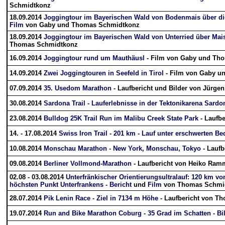
Schmidtkonz
18.09.2014
Joggingtour im Bayerischen Wald von Bodenmais über die
Film
von Gaby und Thomas Schmidtkonz
18.09.2014
Joggingtour im Bayerischen Wald von Unterried über Mais
Thomas Schmidtkonz
16.09.2014
Joggingtour rund um Mauthäusl
- Film von Gaby und Th
14.09.2014
Zwei Joggingtouren in Seefeld in Tirol
- Film von Gaby 
07.09.2014
35. Usedom Marathon
- Laufbericht und Bilder von Jürgen
30.08.2014
Sardona Trail - Lauferlebnisse in der Tektonikarena Sardon
23.08.2014
Bulldog 25K Trail Run im Malibu Creek State Park
- Laufb
14. - 17.08.2014
Swiss Iron Trail - 201 km - Lauf unter erschwerten B
10.08.2014
Monschau Marathon - New York, Monschau, Tokyo
- Laufb
09.08.2014
Berliner Vollmond-Marathon
- Laufbericht von Heiko Ram
02.08 - 03.08.2014
Unterfränkischer Orientierungsultralauf: 120 km vo
höchsten Punkt Unterfrankens - Bericht
und
Film
von Thomas Schmi
28.07.2014
Pik Lenin Race - Ziel in 7134 m Höhe
- Laufbericht von Th
19.07.2014
Run and Bike Marathon Coburg - 35 Grad im Schatten - Bi