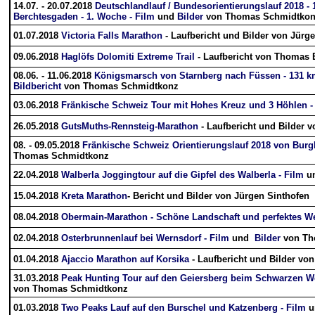
14.07. - 20.07.2018
Deutschlandlauf / Bundesorientierungslauf 2018 -
Berchtesgaden - 1. Woche - Film
und
Bilder
von Thomas Schmidtko
01.07.2018
Victoria Falls Marathon
- Laufbericht und Bilder von Jürg
09.06.2018
Haglöfs Dolomiti Extreme Trail
- Laufbericht von Thomas E
08.06. - 11.06.2018
Königsmarsch von Starnberg nach Füssen - 131 km
Bildbericht
von Thomas Schmidtkonz
03.06.2018
Fränkische Schweiz Tour mit Hohes Kreuz und 3 Höhlen -
26.05.2018
GutsMuths-Rennsteig-Marathon
- Laufbericht und Bilder v
08. - 09.05.2018
Fränkische Schweiz Orientierungslauf 2018 von Burg
Thomas Schmidtkonz
22.04.2018
Walberla Joggingtour auf die Gipfel des Walberla - Film
u
15.04.2018
Kreta Marathon
- Bericht und Bilder von Jürgen Sinthofen
08.04.2018
Obermain-Marathon - Schöne Landschaft und perfektes We
02.04.2018
Osterbrunnenlauf bei Wernsdorf - Film
und
Bilder
von Th
01.04.2018
Ajaccio Marathon auf Korsika
- Laufbericht und Bilder vo
31.03.2018
Peak Hunting Tour auf den Geiersberg beim Schwarzen Wei
von Thomas Schmidtkonz
01.03.2018
Two Peaks Lauf auf den Burschel und Katzenberg - Film
u