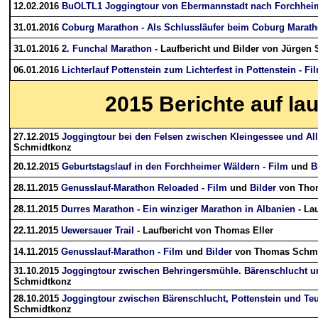
12.02.2016
BuOLTL1 Joggingtour von Ebermannstadt nach Forchhei
31.01.2016
Coburg Marathon - Als Schlussläufer beim Coburg Marath
31.01.2016
2. Funchal Marathon
- Laufbericht und Bilder von Jürgen 
06.01.2016
Lichterlauf Pottenstein zum Lichterfest in Pottenstein - Fi
2015
Berichte auf la
27.12.2015
Joggingtour bei den Felsen zwischen Kleingessee und All
Schmidtkonz
20.12.2015
Geburtstagslauf in den Forchheimer Wäldern - Film
und
B
28.11.2015
Genusslauf-Marathon Reloaded - Film
und
Bilder
von Tho
28.11.2015
Durres Marathon - Ein winziger Marathon in Albanien
- La
22.11.2015
Uewersauer Trail
- Laufbericht von Thomas Eller
14.11.2015
Genusslauf-Marathon - Film
und
Bilder
von Thomas Schm
31.10.2015
Joggingtour zwischen Behringersmühle. Bärenschlucht u
Schmidtkonz
28.10.2015
Joggingtour zwischen Bärenschlucht, Pottenstein und Teu
Schmidtkonz