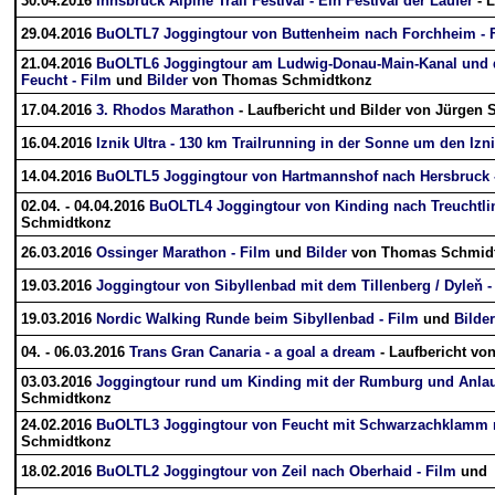
30.04.2016
Innsbruck Alpine Trail Festival - Ein Festival der Läufer
- L
29.04.2016
BuOLTL7 Joggingtour von Buttenheim nach Forchheim - 
21.04.2016
BuOLTL6 Joggingtour am Ludwig-Donau-Main-Kanal und
Feucht - Film
und
Bilder
von Thomas Schmidtkonz
17.04.2016
3. Rhodos Marathon
- Laufbericht und Bilder von Jürgen 
16.04.2016
Iznik Ultra - 130 km Trailrunning in der Sonne um den Izn
14.04.2016
BuOLTL5 Joggingtour von Hartmannshof nach Hersbruck 
02.04. - 04.04.2016
BuOLTL4 Joggingtour von Kinding nach Treuchtli
Schmidtkonz
26.03.2016
Ossinger Marathon - Film
und
Bilder
von Thomas Schmid
19.03.2016
Joggingtour von Sibyllenbad mit dem Tillenberg / Dyleň -
19.03.2016
Nordic Walking Runde beim Sibyllenbad - Film
und
Bilder
04. - 06.03.2016
Trans Gran Canaria - a goal a dream
- Laufbericht vo
03.03.2016
Joggingtour rund um Kinding mit der Rumburg und Anlaut
Schmidtkonz
24.02.2016
BuOLTL3 Joggingtour von Feucht mit Schwarzachklamm na
Schmidtkonz
18.02.2016
BuOLTL2 Joggingtour von Zeil nach Oberhaid - Film
un