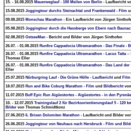
15. - 16.08.2015
Mauerweglauf - 100 Meilen von Berlin
- Laufbericht v
15.08.2015
Joggingtour durchs Steinachtal und Frankenwald - Film
u
09.08.2015
Monschau Marathon
- Ein Laufbericht von Jürgen Sinthof
05.08.2015
Joggingtour durch die Hassberge von Ebern nach Baunac
02.08.2015
OstseeMan
- Bericht und Bilder von Jürgen Sinthofen
26.07. - 01.08.2015
Runfire Cappadocia Ultramarathon - Das Finale - Be
26.07. - 01.08.2015
Runfire Cappadocia Ultramarathon - Lacus Tatta –
Thomas Eller
26.07. - 01.08.2015
Runfire Cappadocia Ultramarathon - Das Land der
Eller
25.07.2015
Nürburgring Lauf - Die Grüne Hölle - Laufbericht
und
Film
18.07.2015
Run and Bike Coburg Marathon - Film
und
Bildbericht
von
11.07.2015
Buff Epic Run Aigüestortes - Aigüestortes - in den Pyrenä
10. - 12.07.2015
Trainingslauf 2 für Bezirksorientierungslauf 5 - 120 
Bilder
von Thomas Schmidtkonz
27.06.2015
6. Brixen Dolomiten Marathon
- Laufbericht und Bilder vo
26.06.2015
Joggingtour von Neuhaus nach Hersbruck - Film und Bild