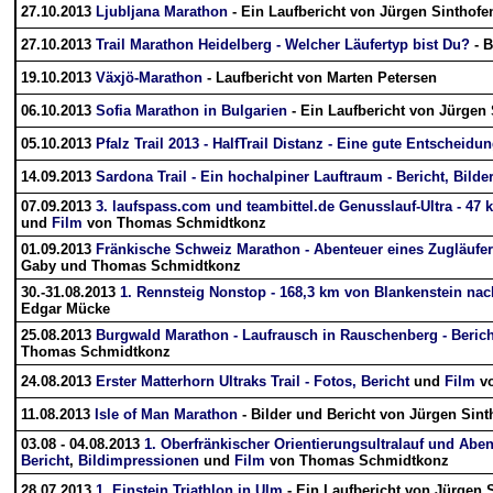
27.10.2013
Ljubljana Marathon
- Ein Laufbericht von Jürgen Sinthofe
27.10.2013
Trail Marathon Heidelberg - Welcher Läufertyp bist Du?
- B
19.10.2013
Växjö-Marathon
- Laufbericht von Marten Petersen
06.10.2013
Sofia Marathon in Bulgarien
- Ein Laufbericht von Jürgen
05.10.2013
Pfalz Trail 2013 - HalfTrail Distanz - Eine gute Entscheidun
14.09.2013
Sardona Trail - Ein hochalpiner Lauftraum - Bericht,
Bilde
07.09.2013
3. laufspass.com und teambittel.de Genusslauf-Ultra - 47
und
Film
von Thomas Schmidtkonz
01.09.2013
Fränkische Schweiz Marathon - Abenteuer eines Zugläufers
Gaby und Thomas Schmidtkonz
30.-31.08.2013
1. Rennsteig Nonstop - 168,3 km von Blankenstein na
Edgar Mücke
25.08.2013
Burgwald Marathon - Laufrausch in Rauschenberg - Berich
Thomas Schmidtkonz
24.08.2013
Erster Matterhorn Ultraks Trail - Fotos, Bericht
und
Film
vo
11.08.2013
Isle of Man Marathon
- Bilder und Bericht von Jürgen Sint
03.08 - 04.08.2013
1. Oberfränkischer Orientierungsultralauf und Abe
Bericht
,
Bildimpressionen
und
Film
von Thomas Schmidtkonz
28.07.2013
1. Einstein Triathlon in Ulm
- Ein Laufbericht von Jürgen 