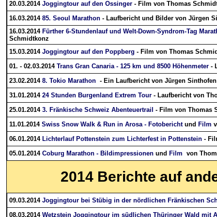
20.03.2014
Joggingtour auf den Ossinger
- Film von Thomas Schmid
16.03.2014
85. Seoul Marathon
- Laufbericht und Bilder von Jürgen S
16.03.2014
Fürther 6-Stundenlauf und Welt-Down-Syndrom-Tag Marat
Schmidtkonz
15.03.2014
Joggingtour auf den Poppberg
- Film von Thomas Schmi
01. - 02.03.2014
Trans Gran Canaria - 125 km und 8500 Höhenmeter
- 
23.02.2014
8. Tokio Marathon
- Ein Laufbericht von Jürgen Sinthofen
31.01.2014
24 Stunden Burgenland Extrem Tour
- Laufbericht von Th
25.01.2014
3. Fränkische Schweiz Abenteuertrail
- Film von Thomas 
11.01.2014
Swiss Snow Walk & Run in Arosa - Fotobericht
und
Film
v
06.01.2014
Lichterlauf Pottenstein zum Lichterfest in Pottenstein
- Fi
05.01.2014
Coburg Marathon - Bildimpressionen
und
Film
von Thoma
2014
Berichte auf and
09.03.2014
Joggingtour bei Stübig in der nördlichen Fränkischen Sc
08.03.2014
Wetzstein Joggingtour im südlichen Thüringer Wald mit A