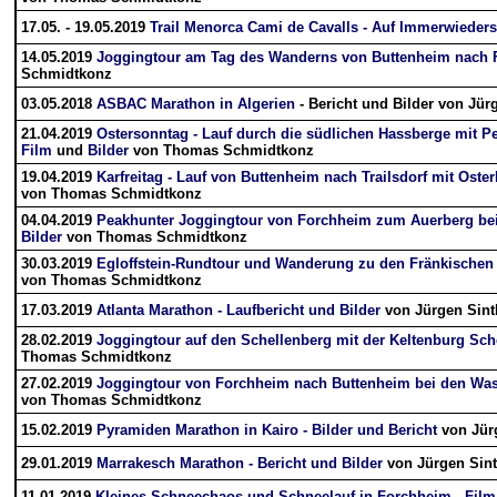
17.05. - 19.05.2019
Trail Menorca Cami de Cavalls - Auf Immerwieder
14.05.2019
Joggingtour am Tag des Wanderns von Buttenheim nach 
Schmidtkonz
03.05.2018
ASBAC Marathon in Algerien
- Bericht und Bilder von Jür
21.04.2019
Ostersonntag - Lauf durch die südlichen Hassberge mit P
Film
und
Bilder
von Thomas Schmidtkonz
19.04.2019
Karfreitag - Lauf von Buttenheim nach Trailsdorf mit Ost
von Thomas Schmidtkonz
04.04.2019
Peakhunter Joggingtour von Forchheim zum Auerberg bei
Bilder
von Thomas Schmidtkonz
30.03.2019
Egloffstein-Rundtour und Wanderung zu den Fränkischen 
von Thomas Schmidtkonz
17.03.2019
Atlanta Marathon - Laufbericht und Bilder
von Jürgen Sint
28.02.2019
Joggingtour auf den Schellenberg mit der Keltenburg Sche
Thomas Schmidtkonz
27.02.2019
Joggingtour von Forchheim nach Buttenheim bei den Wass
von Thomas Schmidtkonz
15.02.2019
Pyramiden Marathon in Kairo - Bilder und Bericht
von Jür
29.01.2019
Marrakesch Marathon - Bericht und Bilder
von Jürgen Sin
11.01.2019
Kleines Schneechaos und Schneelauf in Forchheim - Film