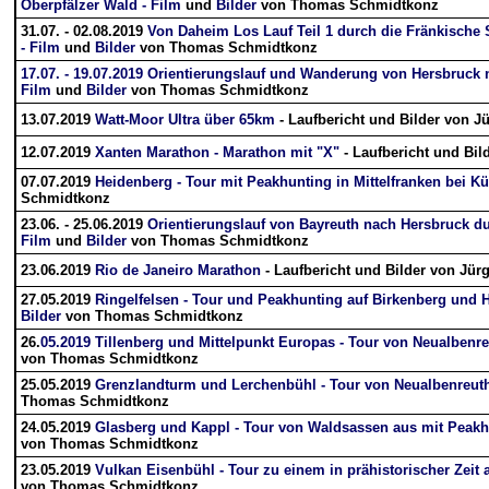
Oberpfälzer Wald - Film
und
Bilder
von Thomas Schmidtkonz
31.07. - 02.08.2019
Von Daheim Los Lauf Teil 1 durch die Fränkisch
- Film
und
Bilder
von Thomas Schmidtkonz
17.07. - 19.07.2019 Orientierungslauf und Wanderung von Hersbruck
Film
und
Bilder
von Thomas Schmidtkonz
13.07.2019
Watt-Moor Ultra über 65km
- Laufbericht und Bilder von J
12.07.2019
Xanten Marathon - Marathon mit "X"
- Laufbericht und Bil
07.07.2019
Heidenberg - Tour mit Peakhunting in Mittelfranken bei Kü
Schmidtkonz
23.06. - 25.06.2019
Orientierungslauf von Bayreuth nach Hersbruck d
Film
und
Bilder
von Thomas Schmidtkonz
23.06.2019
Rio de Janeiro Marathon
- Laufbericht und Bilder von Jür
27.05.2019
Ringelfelsen - Tour und Peakhunting auf Birkenberg und H
Bilder
von Thomas Schmidtkonz
26.
05.2019 Tillenberg und Mittelpunkt Europas - Tour von Neualbenre
von Thomas Schmidtkonz
25.05.2019
Grenzlandturm und Lerchenbühl - Tour von Neualbenreuth
Thomas Schmidtkonz
24.05.2019
Glasberg und Kappl - Tour von Waldsassen aus mit Peakhu
von Thomas Schmidtkonz
23.05.2019
Vulkan Eisenbühl - Tour zu einem in prähistorischer Zeit 
von Thomas Schmidtkonz