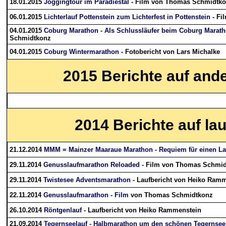
18.01.2015
Joggingtour im Paradiestal
- Film von Thomas Schmidtk
06.01.2015
Lichterlauf Pottenstein zum Lichterfest in Pottenstein
- Fi
04.01.2015
Coburg Marathon - Als Schlussläufer beim Coburg Maratho
Schmidtkonz
04.01.2015
Coburg Wintermarathon
- Fotobericht von Lars Michalke
2015
Berichte auf and
2014
Berichte auf la
21.12.2014
MMM = Mainzer Maaraue Marathon - Requiem für einen La
29.11.2014
Genusslaufmarathon Reloaded
- Film von Thomas Schmi
29.11.2014
Twistesee Adventsmarathon
- Laufbericht von Heiko Ram
22.11.2014
Genusslaufmarathon - Film
von Thomas Schmidtkonz
26.10.2014
Röntgenlauf
- Laufbericht von Heiko Rammenstein
21.09.2014
Tegernseelauf - Halbmarathon um den schönen Tegernsee 