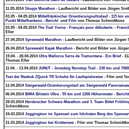
11.05.2014
Skopje Marathon
- Laufbericht und Bilder von Jürgen Sint
03.05 - 04.05.2014
Mittelfränkischer Orientierungsultralauf - 115 km 
Punkt Mittelfrankens - Bericht
und
Film
von Thomas Schmidtkonz
03.05 - 04.05.2014
The Trail Yonne - Français pour débutants – Franz
Eller
27.04.2014
Spreewald Marathon
- Laufbericht und Bilder von Jürgen 
26.04.2014
Spreewald Kajak Marathon
- Bericht und Bilder von Jürge
19.04. - 20.04.2014
Ultra Mallorca Serra de Tramuntana - Ein Brief
- 1
Thomas Eller
11.04. - 13.04.2014
JUNUT - Jurasteig Nonstop Trail - 230 km und 70
Test der Reebok ZQuick TR Schuhe für Laufspielereien
- Film und Te
12.04.2014
Steigerwald-Orientierungslauf am Steigerwald Panorama
06.04.2014
BIMA Bilstein Ultra - 55 km und 1200 Höhenmeter - Bericht
29.03.2014
Hersbrucker Schweiz-Marathon und 3. Team Bittel Frühl
Schmidtkonz
24.03.2014
Joggingtour im Spessart zum höchsten Berg des Spessar
21.03.2014
Joggingtour bei Krottensee
- Film von Thomas Schmidtk