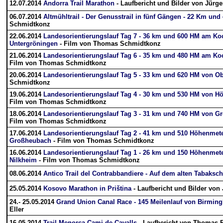
12.07.2014
Andorra Trail Marathon
- Laufbericht und Bilder von Jürg
06.07.2014
Altmühltrail - Der Genusstrail in fünf Gängen - 22 Km und
Schmidtkonz
22.06.2014
Landesorientierungslauf Tag 7 - 36 km und 600 HM am Ko
Untergröningen
- Film von Thomas Schmidtkonz
21.06.2014
Landesorientierungslauf Tag 6 - 35 km und 480 HM am K
Film von Thomas Schmidtkonz
20.06.2014
Landesorientierungslauf Tag 5 - 33 km und 620 HM von Ob
Schmidtkonz
19.06.2014
Landesorientierungslauf Tag 4 - 30 km und 530 HM von Hö
Film von Thomas Schmidtkonz
18.06.2014
Landesorientierungslauf Tag 3 - 31 km und 740 HM von G
Film von Thomas Schmidtkonz
17.06.2014
Landesorientierungslauf Tag 2 - 41 km und 510 Höhenmet
Großheubach
- Film von Thomas Schmidtkonz
16.06.2014
Landesorientierungslauf Tag 1 - 26 km und 150 Höhenmet
Nilkheim
- Film von Thomas Schmidtkonz
08.06.2014
Antico Trail del Contrabbandiere - Auf dem alten Tabaksc
25.05.2014
Kosovo Marathon in Priština
- Laufbericht und Bilder von
24.- 25.05.2014
Grand Union Canal Race - 145 Meilenlauf von Birmi
Eller
16.05.2014
Trail Menorca Cami de Cavalls
- Laufbericht von Thomas E