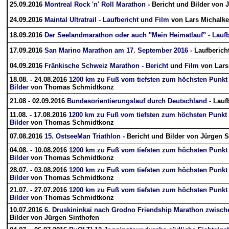
25.09.2016
Montreal Rock 'n' Roll Marathon
- Bericht und Bilder von 
24.09.2016
Maintal Ultratrail - Laufbericht
und
Film
von Lars Michalke
18.09.2016
Der Seelandmarathon oder auch "Mein Heimatlauf" - Laufb
17.09.2016
San Marino Marathon am 17. September 2016
- Laufberich
04.09.2016
Fränkische Schweiz Marathon - Bericht
und
Film
von Lars
18.08. - 24.08.2016
1200 km zu Fuß vom tiefsten zum höchsten Punkt 
Bilder
von Thomas Schmidtkonz
21.08 - 02.09.2016
Bundesorientierungslauf durch Deutschland
- Lauf
11.08. - 17.08.2016
1200 km zu Fuß vom tiefsten zum höchsten Punkt 
Bilder
von Thomas Schmidtkonz
07.08.2016
15. OstseeMan Triathlon
- Bericht und Bilder von Jürgen S
04.08. - 10.08.2016
1200 km zu Fuß vom tiefsten zum höchsten Punkt 
Bilder
von Thomas Schmidtkonz
28.07. - 03.08.2016
1200 km zu Fuß vom tiefsten zum höchsten Punkt
Bilder
von Thomas Schmidtkonz
21.07. - 27.07.2016
1200 km zu Fuß vom tiefsten zum höchsten Punkt
Bilder
von Thomas Schmidtkonz
10.07.2016
6. Druskininkai nach Grodno Friendship Marathon zwisch
Bilder von Jürgen Sinthofen