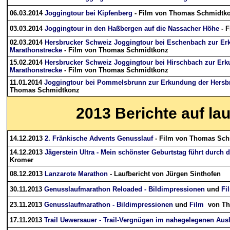
06.03.2014
Joggingtour bei Kipfenberg
- Film von Thomas Schmidtk
03.03.2014
Joggingtour in den Haßbergen auf die Nassacher Höhe
- 
02.03.2014
Hersbrucker Schweiz Joggingtour bei Eschenbach zur Er
Marathonstrecke
- Film von Thomas Schmidtkonz
15.02.2014
Hersbrucker Schweiz Joggingtour bei Hirschbach zur Er
Marathonstrecke
- Film von Thomas Schmidtkonz
11.01.2014
Joggingtour bei Pommelsbrunn zur Erkundung der Hersb
Thomas Schmidtkonz
2013
Berichte auf la
14.12.2013
2. Fränkische Advents Genusslauf
- Film von Thomas Sc
14.12.2013
Jägerstein Ultra - Mein schönster Geburtstag führt durch d
Kromer
08.12.2013
Lanzarote Marathon
- Laufbericht von Jürgen Sinthofen
30.11.2013
Genusslaufmarathon Reloaded - Bildimpressionen
und
Fi
23.11.2013
Genusslaufmarathon - Bildimpressionen
und
Film
von Th
17.11.2013
Trail Uewersauer - Trail-Vergnügen im nahegelegenen Ausl