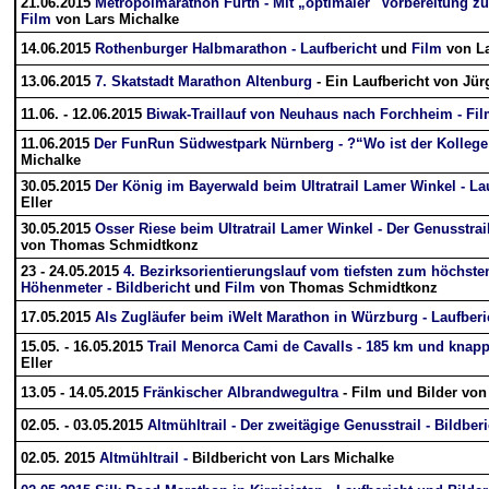
21.06.2015
Metropolmarathon Fürth - Mit „optimaler" Vorbereitung zu
Film
von Lars Michalke
14.06.2015
Rothenburger Halbmarathon - Laufbericht
und
Film
von La
13.06.2015
7. Skatstadt Marathon Altenburg
- Ein Laufbericht von Jür
11.06. - 12.06.2015
Biwak-Traillauf von Neuhaus nach Forchheim - Fi
11.06.2015
Der FunRun Südwestpark Nürnberg - ?“Wo ist der Kollege
Michalke
30.05.2015
Der König im Bayerwald beim Ultratrail Lamer Winkel - La
Eller
30.05.2015
Osser Riese beim Ultratrail Lamer Winkel - Der Genusstrai
von Thomas Schmidtkonz
23 - 24.05.2015
4. Bezirksorientierungslauf vom tiefsten zum höchste
Höhenmeter - Bildbericht
und
Film
von Thomas Schmidtkonz
17.05.2015
Als Zugläufer beim iWelt Marathon in Würzburg - Laufberi
15.05. - 16.05.2015
Trail Menorca Cami de Cavalls - 185 km und knap
Eller
13.05 - 14.05.2015
Fränkischer Albrandwegultra
- Film und Bilder vo
02.05. - 03.05.2015
Altmühltrail - Der zweitägige Genusstrail - Bildberi
02.05. 2015
Altmühltrail -
Bildbericht von Lars Michalke