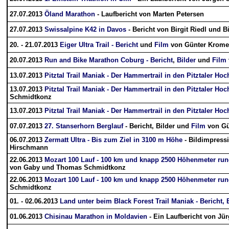
27.07.2013
Öland Marathon
- Laufbericht von Marten Petersen
27.07.2013
Swissalpine K42 in Davos
- Bericht von Birgit Riedl und B
20. - 21.07.2013
Eiger Ultra Trail - Bericht
und
Film
von Günter Krome
20.07.2013
Run and Bike Marathon Coburg - Bericht
,
Bilder
und
Film
13.07.2013
Pitztal Trail Maniak - Der Hammertrail in den Pitztaler Ho
13.07.2013
Pitztal Trail Maniak - Der Hammertrail in den Pitztaler Ho
Schmidtkonz
13.07.2013
Pitztal Trail Maniak - Der Hammertrail in den Pitztaler Ho
07.07.2013
27. Stanserhorn Berglauf
- Bericht, Bilder und
Film
von Gü
06.07.2013
Zermatt Ultra - Bis zum Ziel in 3100 m Höhe
- Bildimpress
Hirschmann
22.06.2013
Mozart 100 Lauf - 100 km und knapp 2500 Höhenmeter run
von Gaby und Thomas Schmidtkonz
22.06.2013
Mozart 100 Lauf - 100 km und knapp 2500 Höhenmeter ru
Schmidtkonz
01. - 02.06.2013
Land unter beim Black Forest Trail Maniak - Bericht, 
01.06.2013
Chisinau Marathon in Moldavien
- Ein Laufbericht von Jü