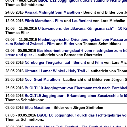
04.07. - 06.07.2016
BuOLTL12 Joggingtour durchs südliche Fichtelgeb
Thomas Schmidtkonz
24.06.2016
Aasiaat Midnight Sun Marathon
- Bericht und Bilder von 
12.06.2016
Fürth Marathon - Film
und
Laufbericht
von Lars Michalke
10.06. - 11.06.2016
Ultrawandern, der „Bavaria Königsmarsch“ – 50 K
Thomas Eller
08.06. - 11.06.2016
Niederbayerischer Orientierungslauf von Passau z
zum Bahnhof Zwiesel - Film
und
Bilder
von Thomas Schmidtkonz
03.06 - 05.06.2016
Bezirksorientierungslauf 6 vom niedrigsten zum h
kreuz und quer
- Laufbericht von Bernadette Obermeier
03.06.2016
Nürnberger Tiergartenlauf - Bericht
und
Film
von Lars Mic
28.05.2016
Ultratrail Lamer Winkel - Holy Trail
- Laufbericht von Thom
28.05.2016
Novi Grad Marathon
- Laufbericht und Bilder von Jürgen 
25.05.2016
BuOLTL10 Joggingtour von Ebermannstadt nach Forchhei
14.05.2016
BuOLTL9 Joggingtour - Erkundung einer Zusatzschleife für
Thomas Schmidtkonz
08.05.2016
Elba Marathon
- Bilder von Jürgen Sinthofen
07.05 - 09.05.2016
BuOLTL8 Joggingtour durch das Fichtelgebirge vo
Thomas Schmidtkonz