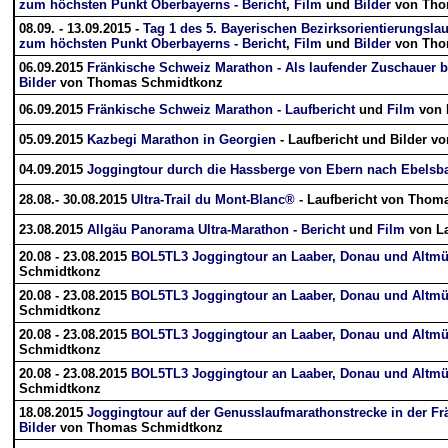
zum höchsten Punkt Oberbayerns - Bericht
,
Film
und
Bilder
von Tho
08.09. - 13.09.2015 -
Tag 1 des 5. Bayerischen Bezirksorientierungsla
zum höchsten Punkt Oberbayerns - Bericht
,
Film
und
Bilder
von Tho
06.09.2015
Fränkische Schweiz Marathon - Als laufender Zuschauer 
Bilder
von Thomas Schmidtkonz
06.09.2015
Fränkische Schweiz Marathon - Laufbericht
und
Film
von 
05.09.2015
Kazbegi Marathon in Georgien
- Laufbericht und Bilder v
04.09.2015
Joggingtour durch die Hassberge von Ebern nach Ebelsba
28.08.- 30.08.2015
Ultra-Trail du Mont-Blanc®
- Laufbericht von Thoma
23.08.2015
Allgäu Panorama Ultra-Marathon - Bericht
und
Film
von La
20.08 - 23.08.2015
BOL5TL3 Joggingtour an Laaber, Donau und Altmüh
Schmidtkonz
20.08 - 23.08.2015
BOL5TL3 Joggingtour an Laaber, Donau und Altmühl
Schmidtkonz
20.08 - 23.08.2015
BOL5TL3 Joggingtour an Laaber, Donau und Altmühl
Schmidtkonz
20.08 - 23.08.2015
BOL5TL3 Joggingtour an Laaber, Donau und Altmühl
Schmidtkonz
18.08.2015
Joggingtour auf der Genusslaufmarathonstrecke in der Fr
Bilder
von Thomas Schmidtkonz