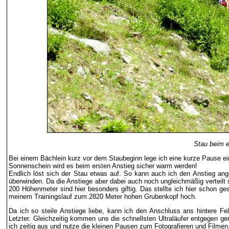
Stau beim e
Bei einem Bächlein kurz vor dem Staubeginn lege ich eine kurze Pause e
Sonnenschein wird es beim ersten Anstieg sicher warm werden!
Endlich löst sich der Stau etwas auf. So kann auch ich den Anstieg a
überwinden. Da die Anstiege aber dabei auch noch ungleichmäßig verteil
200 Höhenmeter sind hier besonders giftig. Das stellte ich hier schon gest
meinem Trainingslauf zum 2820 Meter hohen Grubenkopf hoch.
Da ich so steile Anstiege liebe, kann ich den Anschluss ans hintere Fel
Letzter. Gleichzeitig kommen uns die schnellsten Ultraläufer entgegen gera
ich zeitig aus und nutze die kleinen Pausen zum Fotografieren und Filmen