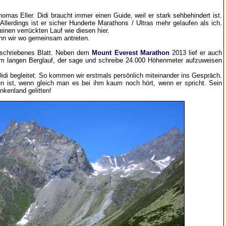
homas Eller. Didi braucht immer einen Guide, weil er stark sehbehindert ist.
llerdings ist er sicher Hunderte Marathons / Ultras mehr gelaufen als ich.
inen verrückten Lauf wie diesen hier.
enn wir wo gemeinsam antreten.
beschriebenes Blatt. Neben dem
Mount Everest Marathon
2013 lief er auch
km langen Berglauf, der sage und schreibe 24.000 Höhenmeter aufzuweisen
e Didi begleitet. So kommen wir erstmals persönlich miteinander ins Gespräch.
en ist, wenn gleich man es bei ihm kaum noch hört, wenn er spricht. Sein
kenland gelitten!