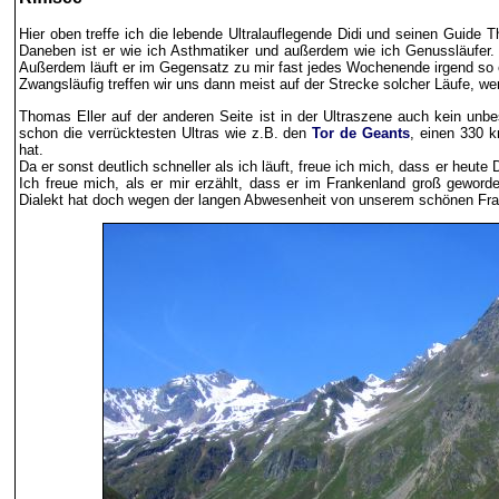
Hier oben treffe ich die lebende Ultralauflegende Didi und seinen Guide T
Daneben ist er wie ich Asthmatiker und außerdem wie ich Genussläufer. A
Außerdem läuft er im Gegensatz zu mir fast jedes Wochenende irgend so e
Zwangsläufig treffen wir uns dann meist auf der Strecke solcher Läufe, w
Thomas Eller auf der anderen Seite ist in der Ultraszene auch kein un
schon die verrücktesten Ultras wie z.B. den
Tor de Geants
, einen 330 
hat.
Da er sonst deutlich schneller als ich läuft, freue ich mich, dass er heut
Ich freue mich, als er mir erzählt, dass er im Frankenland groß geword
Dialekt hat doch wegen der langen Abwesenheit von unserem schönen Fran