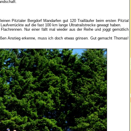
andschaft.
inen Pitztaler Bergdorf Mandarfen gut 120 Trailläufer beim ersten Pitztal
aufverrückte auf die fast 100 km lange Ultratrailstrecke gewagt haben.
Flachrennen. Nur einer fällt mal wieder aus der Reihe und joggt gemütlich
roßen Anstieg erkenne, muss ich doch etwas grinsen. Gut gemacht Thomas!