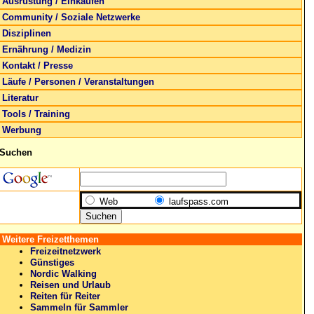
Ausrüstung / Einkaufen
Community / Soziale Netzwerke
Disziplinen
Ernährung / Medizin
Kontakt / Presse
Läufe / Personen / Veranstaltungen
Literatur
Tools / Training
Werbung
Suchen
Web
laufspass.com
Weitere Freizetthemen
Freizeitnetzwerk
Günstiges
Nordic Walking
Reisen und Urlaub
Reiten für Reiter
Sammeln für Sammler