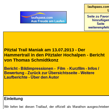
laufspass.com
Seite zu Favor
hinzufüge
Seite
weiterempfeh
Pitztal Trail Maniak am 13.07.2013 - Der
Hammertrail in den Pitztaler Hochalpen - Bericht
von Thomas Schmidtkonz
Bericht
-
Bildimpressionen
-
Film
-
Kurzfilm
-
Infos /
Bewertung
-
Zurück zur Übersichtsseite
-
Weitere
Laufberichte
-
Über den Autor
Einleitung
Wir liefen bei diesen Traillauf, der offiziell als Marathon ausgeschr