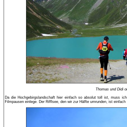
Thomas und Didi ob
Da die Hochgebirgslandschaft hier einfach so absolut toll ist, muss i
Filmpausen einlege. Der Rifflsee, den wir zur Hälfte umrunden, ist einfach