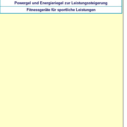
Powergel und Energieriegel zur Leistungssteigerung
Fitnessgeräte für sportliche Leistungen