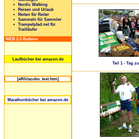
Nordic Walking
Reisen und Urlaub
Reiten für Reiter
Sammeln für Sammler
Trampelpfad.net für
Trailläufer
WEB 2.0 Buttons
Laufbücher bei amazon.de
Teil 1 - Tag z
[affili/azubo_text.htm]
Marathonbücher bei amazon.de