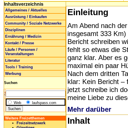
Inhaltsverzeichnis
Einleitung
Allgemeines / Aktuelles
Ausrüstung / Einkaufen
Community / Soziale Netzwerke
Am Abend nach der 
Disziplinen
insgesamt 333 Km) f
Ernährung / Medizin
Bericht schreiben w
Kontakt / Presse
fehlt so etwas die St
Läufe / Personen /
Veranstaltungen
ganz klar. Aber es g
Literatur
maximal ein paar Hüg
Tools / Training
Nach dem dritten Ta
Werbung
klar: Kein Bericht –
Suchen
jetzt schreibe ich d
meine Liebe zu die
Web
laufspass.com
Mehr darüber
Weitere Freizetthemen
Inhalt
Freizeitnetzwerk
Günstiges