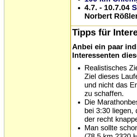
4.7. - 10.7.04
S
Norbert Rößle
Tipps
für Inter
Anbei ein paar ind
Interessenten dies
Realistisches Zi
Ziel dieses Lau
und nicht das En
zu schaffen.
Die Marathonbes
bei 3:30 liegen
der recht knapp
Man sollte scho
(78,5 km 2320 