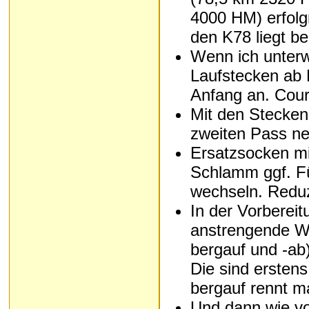
4000 HM) erfolgr
den K78 liegt be
Wenn ich unterw
Laufstecken ab 
Anfang an. Cour
Mit den Stecken 
zweiten Pass n
Ersatzsocken m
Schlamm ggf. Fü
wechseln. Reduz
In der Vorbereit
anstrengende W
bergauf und -ab
Die sind erstens
bergauf rennt m
Und dann wie von