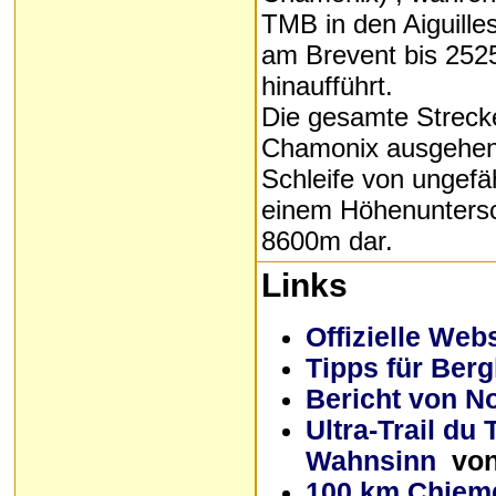
TMB in den Aiguill
am Brevent bis 25
hinaufführt.
Die gesamte Strecke
Chamonix ausgehen
Schleife von ungefä
einem Höhenunters
8600m dar.
Links
Offizielle Web
Tipps für Berg
Bericht von N
Ultra-Trail du
Wahnsinn
von
100 km Chiem