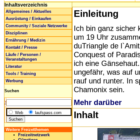
Inhaltsverzeichnis
Einleitung
Allgemeines / Aktuelles
Ausrüstung / Einkaufen
Community / Soziale Netzwerke
Ich bin ganz sicher
Disziplinen
um 19 Uhr zusammen
Ernährung / Medizin
duTriangle de l`Ami
Kontakt / Presse
Conquest of Paradi
Läufe / Personen /
Veranstaltungen
ich eine Gänsehaut.
Literatur
ungefähr, was auf 
Tools / Training
rauf und runter. In
Werbung
Chamonix sein.
Suchen
Mehr darüber
Inhalt
Web
laufspass.com
Weitere Freizetthemen
Freizeitnetzwerk
Günstiges