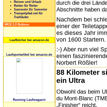
durch die drei Lände
Reisen und Urlaub
Reiten für Reiter
Abschnitte haben da
Sammeln für Sammler
Trampelpfad.net für
Trailläufer
Nachdem bei schle
WEB 2.0 Buttons
einer der Teileta
es dieses Jahr im
von 1600 Startern.
Laufbücher bei amazon.de
:-) Aber nun viel 
einen faszinierend
Laufsportartikel bei amazon.de
Norbert Rößler!
88 Kilometer s
ein Ultra
Obwohl das beim Ult
du Mont-Blanc (TMB
Running Laufmagazin
„Finisher“ reicht.