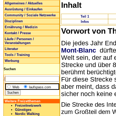
Inhalt
Allgemeines / Aktuelles
Ausrüstung / Einkaufen
Community / Soziale Netzwerke
Teil 1
Disziplinen
Infos
Ernährung / Medizin
Vorwort von T
Kontakt / Presse
Läufe / Personen /
Die jedes Jahr End
Veranstaltungen
Literatur
Mont-Blanc
dürft
Tools / Training
Welt sein, der auf
Werbung
Strecke und über 8
Suchen
berühmt berüchtig
Für diese Strecke 
aber meint, dass da
Web
laufspass.com
sicher noch keine 
Weitere Freizetthemen
Die Strecke des Inte
Freizeitnetzwerk
Günstiges
zum Großteil dem 
Nordic Walking