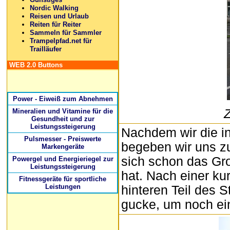
Nordic Walking
Reisen und Urlaub
Reiten für Reiter
Sammeln für Sammler
Trampelpfad.net für
Trailläufer
WEB 2.0 Buttons
Power - Eiweiß zum Abnehmen
Z
Mineralien und Vitamine für die
Gesundheit und zur
Leistungssteigerung
Nachdem wir die in
Pulsmesser - Preiswerte
begeben wir uns z
Markengeräte
sich schon das Gr
Powergel und Energieriegel zur
Leistungssteigerung
hat. Nach einer ku
Fitnessgeräte für sportliche
Leistungen
hinteren Teil des S
gucke, um noch ei