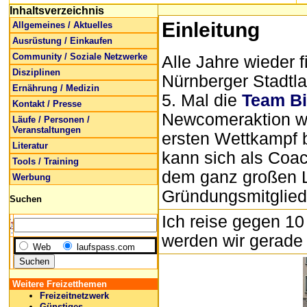
Inhaltsverzeichnis
Einleitung
Allgemeines / Aktuelles
Ausrüstung / Einkaufen
Community / Soziale Netzwerke
Alle Jahre wieder 
Disziplinen
Nürnberger Stadtla
Ernährung / Medizin
5. Mal die
Team Bi
Kontakt / Presse
Newcomeraktion wer
Läufe / Personen /
Veranstaltungen
ersten Wettkampf b
Literatur
kann sich als Coac
Tools / Training
dem ganz großen La
Werbung
Gründungsmitglied 
Suchen
Ich reise gegen 1
werden wir gerade
Web
laufspass.com
Weitere Freizetthemen
Freizeitnetzwerk
Günstiges