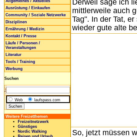
Derweil sage ich l
Allgemeines / Aktuelles
Ausrüstung / Einkaufen
mittlerweile auch
Community / Soziale Netzwerke
Tag". In der Tat, e
Disziplinen
wieder gute alte 
Ernährung / Medizin
Kontakt / Presse
Läufe / Personen /
Veranstaltungen
Literatur
Tools / Training
Werbung
Suchen
Web
laufspass.com
Weitere Freizetthemen
Freizeitnetzwerk
Günstiges
So, jetzt müssen w
Nordic Walking
Reisen und Urlaub