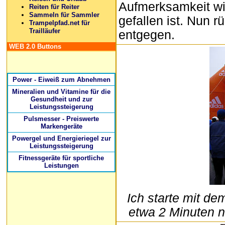
Aufmerksamkeit wid
Reiten für Reiter
Sammeln für Sammler
gefallen ist. Nun r
Trampelpfad.net für
Trailläufer
entgegen.
WEB 2.0 Buttons
Power - Eiweiß zum Abnehmen
Mineralien und Vitamine für die
Gesundheit und zur
Leistungssteigerung
Pulsmesser - Preiswerte
Markengeräte
Powergel und Energieriegel zur
Leistungssteigerung
Fitnessgeräte für sportliche
Leistungen
Ich starte mit de
etwa 2 Minuten n