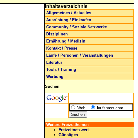
Inhaltsverzeichnis
Allgemeines / Aktuelles
Ausrüstung / Einkaufen
Community / Soziale Netzwerke
Disziplinen
Ernährung / Medizin
Kontakt / Presse
Läufe / Personen / Veranstaltungen
Literatur
Tools / Training
Werbung
Suchen
Web
laufspass.com
Weitere Freizetthemen
Freizeitnetzwerk
Günstiges