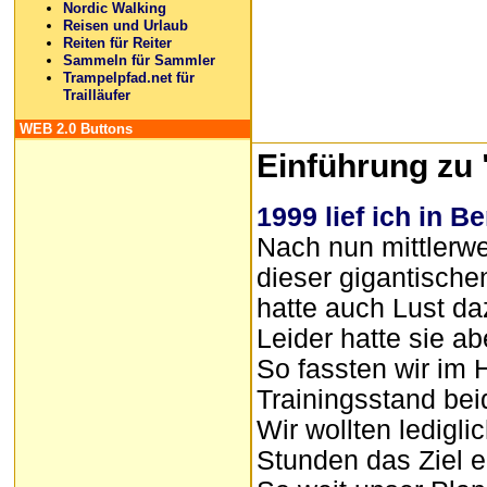
Nordic Walking
Reisen und Urlaub
Reiten für Reiter
Sammeln für Sammler
Trampelpfad.net für
Trailläufer
WEB 2.0 Buttons
Einführung zu 
1999 lief ich in B
Nach nun mittlerwe
dieser gigantisch
hatte auch Lust da
Leider hatte sie ab
So fassten wir im 
Trainingsstand be
Wir wollten ledigl
Stunden das Ziel e