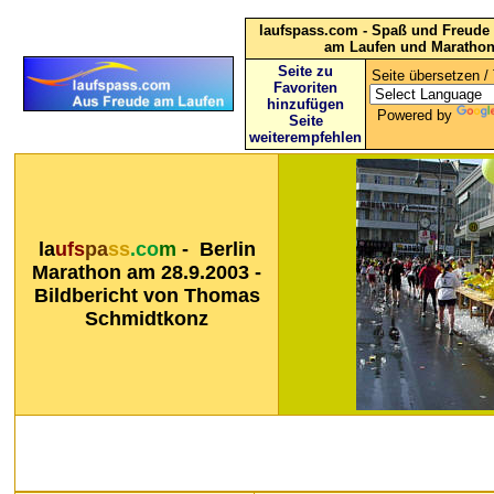
laufspass.com - Spaß und Freude 
am Laufen und Maratho
Seite zu
Seite übersetzen / 
Favoriten
hinzufügen
Powered by
Seite
weiterempfehlen
la
ufs
pa
ss
.co
m
- Berlin
Marathon am 28.9.2003 -
Bildbericht von Thomas
Schmidtkonz