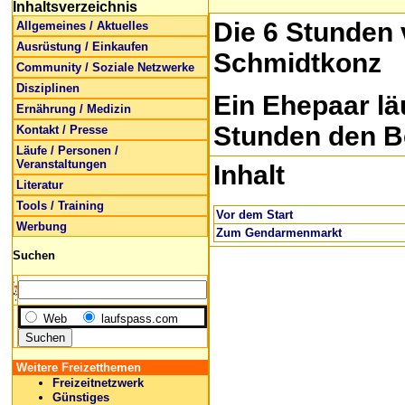
Inhaltsverzeichnis
Die 6 Stunden 
Allgemeines / Aktuelles
Ausrüstung / Einkaufen
Schmidtkonz
Community / Soziale Netzwerke
Disziplinen
Ein Ehepaar lä
Ernährung / Medizin
Stunden den B
Kontakt / Presse
Läufe / Personen /
Veranstaltungen
Inhalt
Literatur
Tools / Training
Vor dem Start
Werbung
Zum Gendarmenmarkt
Suchen
Web
laufspass.com
Weitere Freizetthemen
Freizeitnetzwerk
Günstiges