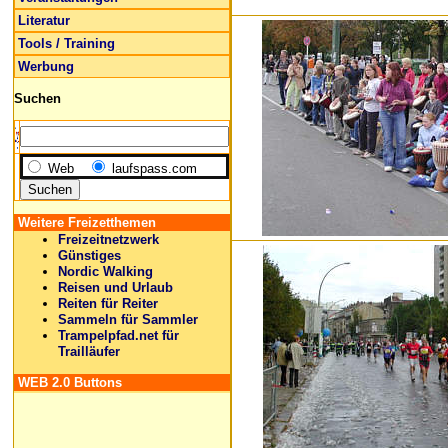
Literatur
Tools / Training
Werbung
Suchen
Web
laufspass.com
Weitere Freizetthemen
Freizeitnetzwerk
Günstiges
Nordic Walking
Reisen und Urlaub
Reiten für Reiter
Sammeln für Sammler
Trampelpfad.net für
Trailläufer
WEB 2.0 Buttons