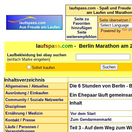
laufspass.com - Spaß und Freude 
am Laufen und Maratho
Seite zu
Seite übersetzen / 
Favoriten
hinzufügen
Powered by
Seite
weiterempfehlen
la
ufs
pa
ss
.co
m
- Berlin Marathon am 2
Laufbekleidung bei ebay suchen
(einfach Marke eingeben)
Sofort kaufen
Inhaltsverzeichnis
Die 6 Stunden von Berlin
- 
Allgemeines / Aktuelles
Ausrüstung / Einkaufen
Ein Ehepaar läuft gemeinsa
Community / Soziale Netzwerke
Inhalt
Disziplinen
Ernährung / Medizin
Vor dem Start
Zum Gendarmenmarkt
Kontakt / Presse
Läufe / Personen /
Teil 3 - Auf dem Weg zum W
Veranstaltungen