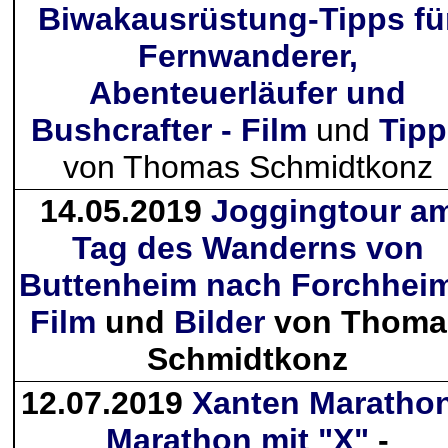
Biwakausrüstung-Tipps fü
Fernwanderer,
Abenteuerläufer und
Bushcrafter - Film
und
Tipp
von Thomas Schmidtkonz
14.05.2019
Joggingtour a
Tag des Wanderns von
Buttenheim nach Forchheim
Film
und
Bilder
von Thoma
Schmidtkonz
12.07.2019
Xanten Marathon
Marathon mit "X"
-