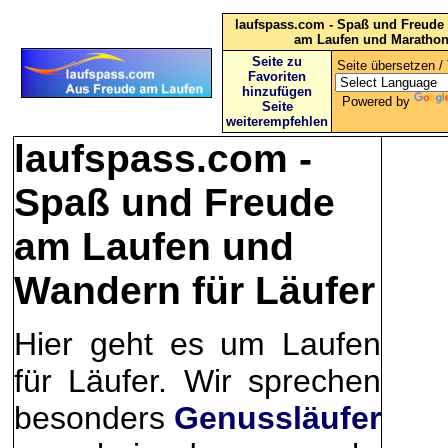
laufspass.com - Spaß und Freude 
am Laufen und Maratho
Seite zu
Seite übersetzen / 
Favoriten
hinzufügen
Powered by
Seite
weiterempfehlen
laufspass.com -
Spaß und Freude
am Laufen und
Wandern für Läufer
Hier geht es um Laufen
für Läufer. Wir sprechen
besonders
Genussläufer